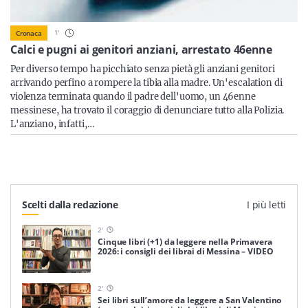
Sicilia
1
'
Cronaca
Calci e pugni ai genitori anziani, arrestato 46enne
Per diverso tempo ha picchiato senza pietà gli anziani genitori
Servizi
arrivando perfino a rompere la tibia alla madre. Un'escalation di
violenza terminata quando il padre dell'uomo, un 46enne
messinese, ha trovato il coraggio di denunciare tutto alla Polizia.
L'anziano, infatti,…
Resta sempre aggiornato con le ultime news, iscriviti alla
nostra newsletter
Iscriviti
Scelti dalla redazione
I più letti
2
'
Cinque libri (+1) da leggere nella Primavera
2026: i consigli dei librai di Messina – VIDEO
2
'
Sei libri sull’amore da leggere a San Valentino