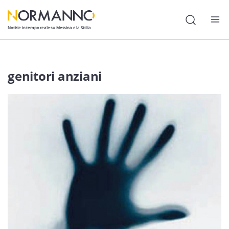
Notizie in tempo reale su Messina e la Sicilia
Attualità
genitori anziani
Cronaca
Politica
Cultura
Lavoro
Società
Economia
Sport