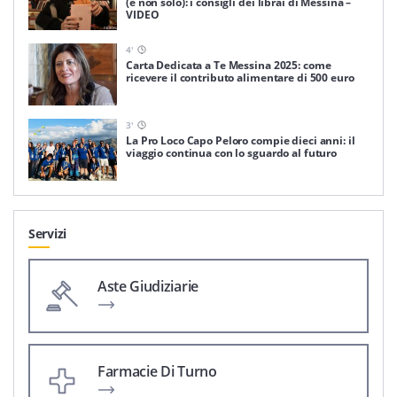
(e non solo): i consigli dei librai di Messina –
VIDEO
4
'
Carta Dedicata a Te Messina 2025: come
ricevere il contributo alimentare di 500 euro
3
'
La Pro Loco Capo Peloro compie dieci anni: il
viaggio continua con lo sguardo al futuro
Servizi
Aste Giudiziarie
Farmacie Di Turno