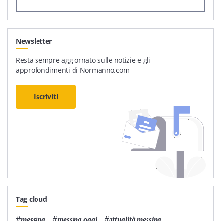
Newsletter
Resta sempre aggiornato sulle notizie e gli
approfondimenti di Normanno.com
Iscriviti
Tag cloud
#
,
#
,
#
,
messina
messina oggi
attualità messina