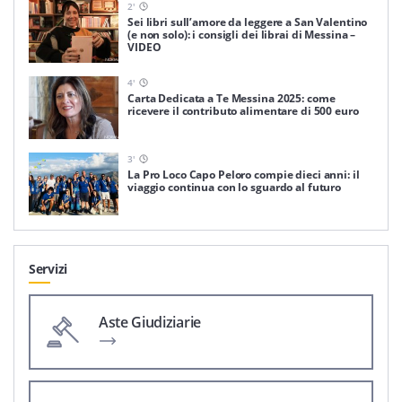
2
'
Sei libri sull’amore da leggere a San Valentino
(e non solo): i consigli dei librai di Messina –
VIDEO
4
'
Carta Dedicata a Te Messina 2025: come
ricevere il contributo alimentare di 500 euro
3
'
La Pro Loco Capo Peloro compie dieci anni: il
viaggio continua con lo sguardo al futuro
Servizi
Aste Giudiziarie