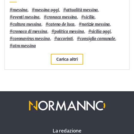
#
,
#
,
#
,
messina
messina oggi
attualità messina
#
,
#
,
#
,
eventi messina
cronaca messina
sicilia
#
,
#
,
#
,
cultura messina
cateno de luca
notizie messina
#
,
#
,
#
,
cronaca di messina
politica messina
sicilia oggi
#
,
#
,
#
,
coronavirus messina
accorinti
consiglio comunale
#
atm messina
Carica altri
La redazione