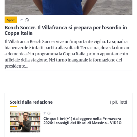
Sicilia
2
'
Sport
Beach Soccer. Il Villafranca si prepara per l’esordio in
Coppa Italia
Servizi
Il Villafranca Beach Soccer vive un’importante vigilia. La squadra
biancoverde è infatti partita alla volta di Terracina, dove da domani
a domenica è in programma la Coppa Italia, primo appuntamento
ufficiale della stagione. Nel turno inaugurale la formazione del
presidente…
Resta sempre aggiornato con le ultime news, iscriviti alla
nostra newsletter
Iscriviti
Scelti dalla redazione
I più letti
2
'
Cinque libri (+1) da leggere nella Primavera
2026: i consigli dei librai di Messina – VIDEO