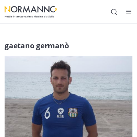
Notizie in tempo reale su Messina e la Sicilia
Attualità
gaetano germanò
Cronaca
Politica
Cultura
Lavoro
Società
Economia
Sport