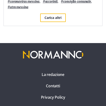
#
,
#
,
#
,
coronavirus messina
accorinti
consiglio comunale
#
atm messina
Carica altri
La redazione
Contatti
Privacy Policy