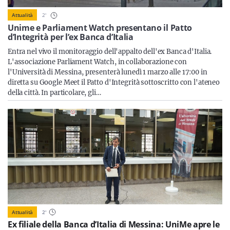
Sicilia
2
'
Attualità
Unime e Parliament Watch presentano il Patto
d’Integrità per l’ex Banca d’Italia
Entra nel vivo il monitoraggio dell'appalto dell'ex Banca d'Italia.
Servizi
L'associazione Parliament Watch, in collaborazione con
l'Università di Messina, presenterà lunedì 1 marzo alle 17:00 in
diretta su Google Meet il Patto d'Integrità sottoscritto con l'ateneo
della città. In particolare, gli…
Resta sempre aggiornato con le ultime news, iscriviti alla
nostra newsletter
Iscriviti
Attualità
2
'
Ex filiale della Banca d’Italia di Messina: UniMe apre le