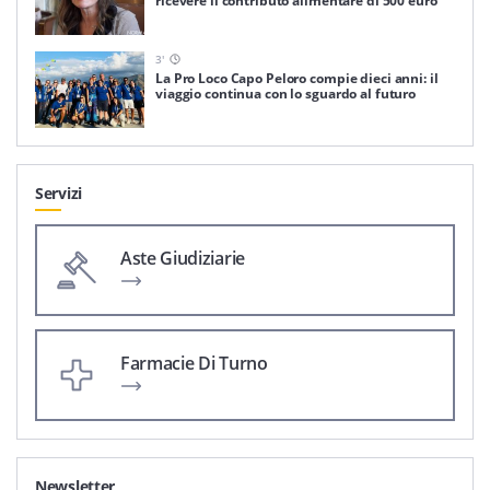
ricevere il contributo alimentare di 500 euro
3
'
La Pro Loco Capo Peloro compie dieci anni: il
viaggio continua con lo sguardo al futuro
Servizi
Aste Giudiziarie
Farmacie Di Turno
Newsletter