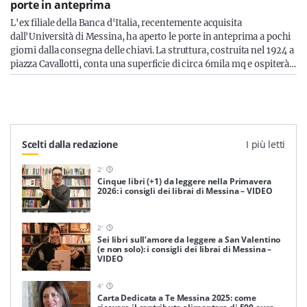
porte in anteprima
L'ex filiale della Banca d'Italia, recentemente acquisita
dall'Università di Messina, ha aperto le porte in anteprima a pochi
giorni dalla consegna delle chiavi. La struttura, costruita nel 1924 a
piazza Cavallotti, conta una superficie di circa 6mila mq e ospiterà…
Scelti dalla redazione
I più letti
2
'
Cinque libri (+1) da leggere nella Primavera
2026: i consigli dei librai di Messina – VIDEO
2
'
Sei libri sull’amore da leggere a San Valentino
(e non solo): i consigli dei librai di Messina –
VIDEO
4
'
Carta Dedicata a Te Messina 2025: come