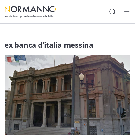
Notizie in tempo reale su Messina e la Sicilia
Attualità
ex banca d'italia messina
Cronaca
Politica
Cultura
Lavoro
Società
Economia
Sport