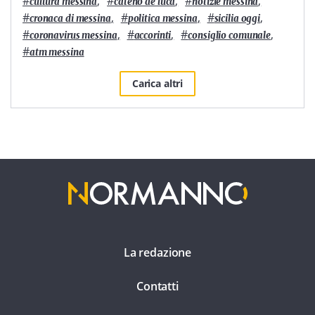
#
,
#
,
#
,
cultura messina
cateno de luca
notizie messina
#
,
#
,
#
,
cronaca di messina
politica messina
sicilia oggi
#
,
#
,
#
,
coronavirus messina
accorinti
consiglio comunale
#
atm messina
Carica altri
La redazione
Contatti