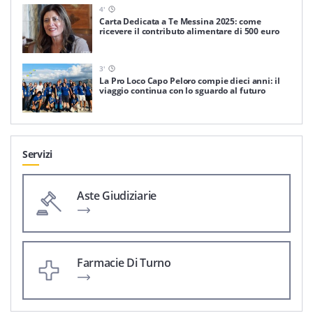
4
'
Carta Dedicata a Te Messina 2025: come
ricevere il contributo alimentare di 500 euro
3
'
La Pro Loco Capo Peloro compie dieci anni: il
viaggio continua con lo sguardo al futuro
Servizi
Aste Giudiziarie
Farmacie Di Turno