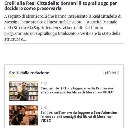
Sicilia
Crolli alla Real Cittadella: domani il sopralluogo per
decidere come preservarla
A seguito di alcuni crolli che hanno interessato la Real Cittadella di
Messina, bene storico di inestimabile valore, l'Autorità Portuale
dello Stretto e la Soprintendenza ai beni culturali hanno
Servizi
programmato un sopralluogo finalizzato a verificare lo stato della
struttura e…
Resta sempre aggiornato con le ultime news, iscriviti alla
nostra newsletter
Scelti dalla redazione
I più letti
Iscriviti
2
'
Cinque libri (+1) da leggere nella Primavera
2026: i consigli dei librai di Messina – VIDEO
2
'
Sei libri sull’amore da leggere a San Valentino
(e non solo): i consigli dei librai di Messina –
VIDEO