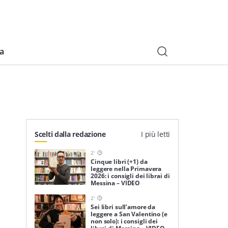
ia
Scelti dalla redazione
I più letti
2
'
Cinque libri (+1) da
leggere nella Primavera
2026: i consigli dei librai di
Messina – VIDEO
2
'
Sei libri sull’amore da
leggere a San Valentino (e
non solo): i consigli dei