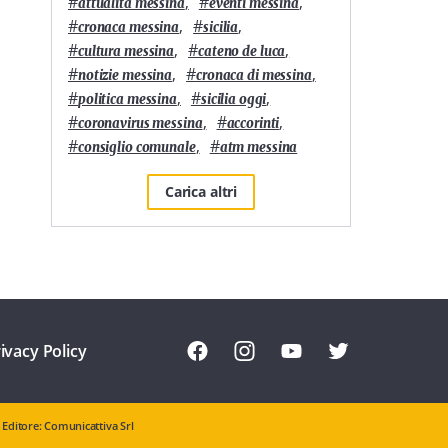
#
,
#
,
attualità messina
eventi messina
#
,
#
,
cronaca messina
sicilia
#
,
#
,
cultura messina
cateno de luca
#
,
#
,
notizie messina
cronaca di messina
#
,
#
,
politica messina
sicilia oggi
#
,
#
,
coronavirus messina
accorinti
#
,
#
consiglio comunale
atm messina
Carica altri
ivacy Policy
Editore: Comunicattiva Srl