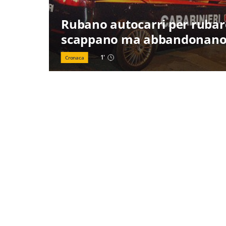
Rubano autocarri per rubare 
scappano ma abbandonano l
1
'
Cronaca