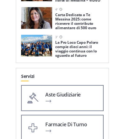
librai di Messina – VIDEO
4
'
Carta Dedicata a Te
Messina 2025: come
ricevere il contributo
alimentare di 500 euro
3
'
La Pro Loco Capo Peloro
compie dieci anni: il
viaggio continua con lo
sguardo al futuro
Servizi
Aste Giudiziarie
Farmacie Di Turno