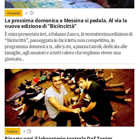
Attualità
2
'
La prossima domenica a Messina si pedala. Al via la
nuova edizione di “Biciincittà”
È stata presentata ieri, a Palazzo Zanca, la ventottesima edizione di
“Bicincittà”, passeggiata in bicicletta non competitiva, in
programma domenica 11, alle 9.00, a piazza Cairoli, dedicata alle
famiglie, agli amatori e a tutti coloro che vogliono vivere una
giornata…
Cultura
2
'
Riparte oggi il laboratorio teatrale Daf-Teatro