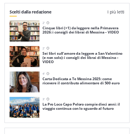
Scelti dalla redazione
I più letti
2
'
Cinque libri (+1) da leggere nella Primavera
2026: i consigli dei librai di Messina – VIDEO
2
'
Sei libri sull’amore da leggere a San Valentino
(e non solo): i consigli dei librai di Messina –
VIDEO
4
'
Carta Dedicata a Te Messina 2025: come
ricevere il contributo alimentare di 500 euro
3
'
La Pro Loco Capo Peloro compie dieci anni: il
viaggio continua con lo sguardo al futuro