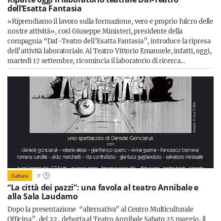
dell’Esatta Fantasia
«Riprendiamo il lavoro sulla formazione, vero e proprio fulcro delle
nostre attività», così Giuseppe Ministeri, presidente della
compagnia “Daf-Teatro dell’Esatta Fantasia”, introduce la ripresa
dell’attività laboratoriale. Al Teatro Vittorio Emanuele, infatti, oggi,
martedì 17 settembre, ricomincia il laboratorio di ricerca…
Cultura
3
'
“La città dei pazzi”: una favola al teatro Annibale e
alla Sala Laudamo
Dopo la presentazione “alternativa” al Centro Multiculturale
Officina”, del 22, debutta al Teatro Annibale Sabato 25 maggio, il