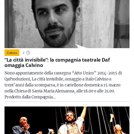
Cultura
2
'
“La città invisibile”: la compagnia teatrale Daf
omaggia Calvino
Nono appuntamento della rassegna “Atto Unico” 2014-2015 di
QaProduzioni, La città invisibile, omaggio a Italo Calvino a
trent’anni dalla scomparsa, è in cartellone domenica 15 marzo
nella Chiesa di Santa Maria Alemanna, alle 18.00 e alle 21.00.
Prodotto dalla Compagnia…