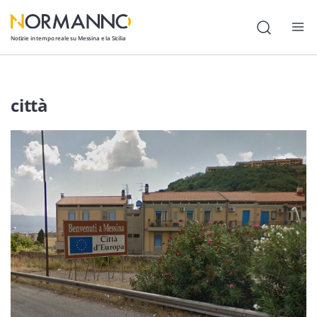
Notizie in tempo reale su Messina e la Sicilia
Attualità
città
Cronaca
Politica
Cultura
Lavoro
Società
Economia
Sport