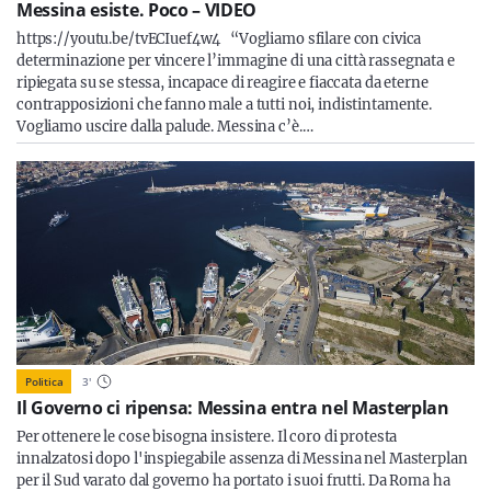
Messina esiste. Poco – VIDEO
https://youtu.be/tvECIuef4w4 “Vogliamo sfilare con civica
determinazione per vincere l’immagine di una città rassegnata e
ripiegata su se stessa, incapace di reagire e fiaccata da eterne
contrapposizioni che fanno male a tutti noi, indistintamente.
Vogliamo uscire dalla palude. Messina c’è.…
Politica
3
'
Il Governo ci ripensa: Messina entra nel Masterplan
Per ottenere le cose bisogna insistere. Il coro di protesta
innalzatosi dopo l'inspiegabile assenza di Messina nel Masterplan
per il Sud varato dal governo ha portato i suoi frutti. Da Roma ha