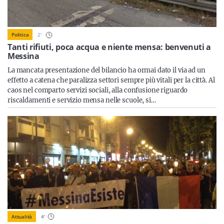
Sicilia
2
'
Politica
Tanti rifiuti, poca acqua e niente mensa: benvenuti a
Servizi
Messina
La mancata presentazione del bilancio ha ormai dato il via ad un
effetto a catena che paralizza settori sempre più vitali per la città. Al
caos nel comparto servizi sociali, alla confusione riguardo
riscaldamenti e servizio mensa nelle scuole, si…
Resta sempre aggiornato con le ultime news, iscriviti alla
nostra newsletter
Iscriviti
Attualità
4
'