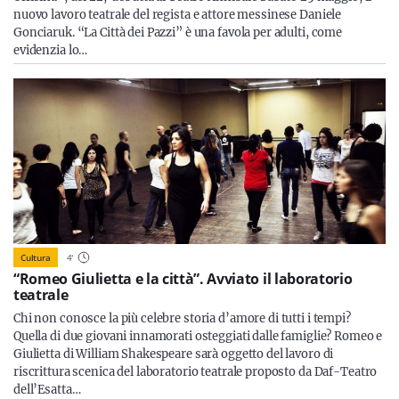
nuovo lavoro teatrale del regista e attore messinese Daniele
Gonciaruk. “La Città dei Pazzi” è una favola per adulti, come
evidenzia lo…
Cultura
4
'
“Romeo Giulietta e la città”. Avviato il laboratorio
teatrale
Chi non conosce la più celebre storia d’amore di tutti i tempi?
Quella di due giovani innamorati osteggiati dalle famiglie? Romeo e
Giulietta di William Shakespeare sarà oggetto del lavoro di
riscrittura scenica del laboratorio teatrale proposto da Daf-Teatro
dell’Esatta…