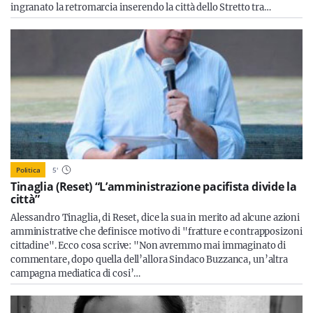
ingranato la retromarcia inserendo la città dello Stretto tra…
Politica
5
'
Tinaglia (Reset) “L’amministrazione pacifista divide la
città”
Alessandro Tinaglia, di Reset, dice la sua in merito ad alcune azioni
amministrative che definisce motivo di "fratture e contrapposizoni
cittadine". Ecco cosa scrive: "Non avremmo mai immaginato di
commentare, dopo quella dell’allora Sindaco Buzzanca, un’altra
campagna mediatica di cosi’…