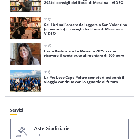
2026: i consigli dei librai di Messina – VIDEO
2
'
Sei libri sull’amore da leggere a San Valentino
(e non solo): i consigli dei librai di Messina –
VIDEO
4
'
Carta Dedicata a Te Messina 2025: come
ricevere il contributo alimentare di 500 euro
3
'
La Pro Loco Capo Peloro compie dieci anni: il
viaggio continua con lo sguardo al futuro
Servizi
Aste Giudiziarie