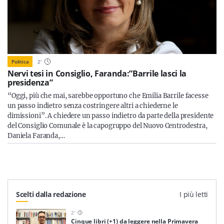
Politica
2
'
Nervi tesi in Consiglio, Faranda:”Barrile lasci la
presidenza”
“Oggi, più che mai, sarebbe opportuno che Emilia Barrile facesse
un passo indietro senza costringere altri a chiederne le
dimissioni”. A chiedere un passo indietro da parte della presidente
del Consiglio Comunale è la capogruppo del Nuovo Centrodestra,
Daniela Faranda,…
Scelti dalla redazione
I più letti
2
'
Cinque libri (+1) da leggere nella Primavera