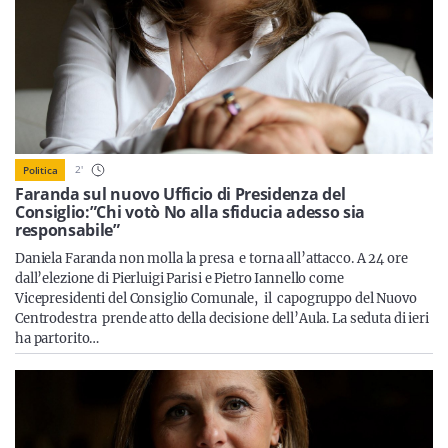
Sicilia
Servizi
2
'
Politica
Faranda sul nuovo Ufficio di Presidenza del
Consiglio:”Chi votò No alla sfiducia adesso sia
Resta sempre aggiornato con le ultime news, iscriviti alla
responsabile”
nostra newsletter
Daniela Faranda non molla la presa e torna all’attacco. A 24 ore
Iscriviti
dall’elezione di Pierluigi Parisi e Pietro Iannello come
Vicepresidenti del Consiglio Comunale, il capogruppo del Nuovo
Centrodestra prende atto della decisione dell’Aula. La seduta di ieri
ha partorito…