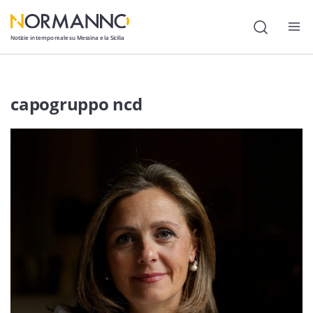
Notizie in tempo reale su Messina e la Sicilia
Attualità
capogruppo ncd
Cronaca
Politica
Cultura
Lavoro
Società
Economia
Sport