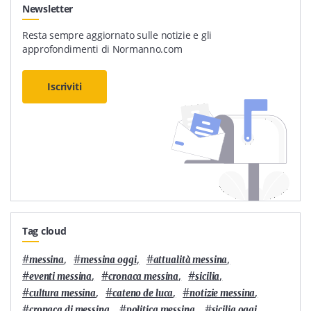
Newsletter
Resta sempre aggiornato sulle notizie e gli
approfondimenti di Normanno.com
Iscriviti
Tag cloud
#
,
#
,
#
,
messina
messina oggi
attualità messina
#
,
#
,
#
,
eventi messina
cronaca messina
sicilia
#
,
#
,
#
,
cultura messina
cateno de luca
notizie messina
#
,
#
,
#
,
cronaca di messina
politica messina
sicilia oggi