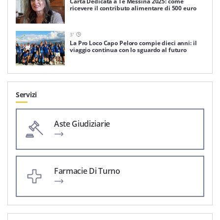
Carta Dedicata a Te Messina 2025: come
ricevere il contributo alimentare di 500 euro
3
'
La Pro Loco Capo Peloro compie dieci anni: il
viaggio continua con lo sguardo al futuro
Servizi
Aste Giudiziarie
Farmacie Di Turno