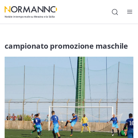
Notizie in tempo reale su Messina e la Sicilia
Attualità
campionato promozione maschile
Cronaca
Politica
Cultura
Lavoro
Società
Economia
Sport