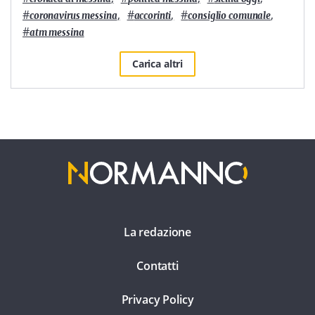
#
,
#
,
#
,
coronavirus messina
accorinti
consiglio comunale
#
atm messina
Carica altri
La redazione
Contatti
Privacy Policy