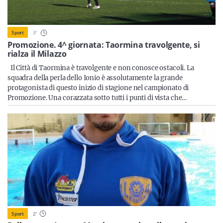
Sicilia
3
'
Sport
Promozione. 4^ giornata: Taormina travolgente, si
rialza il Milazzo
Servizi
Il Città di Taormina è travolgente e non conosce ostacoli. La
squadra della perla dello Ionio è assolutamente la grande
protagonista di questo inizio di stagione nel campionato di
Promozione. Una corazzata sotto tutti i punti di vista che…
Resta sempre aggiornato con le ultime news, iscriviti alla
nostra newsletter
Iscriviti
Sport
2
'