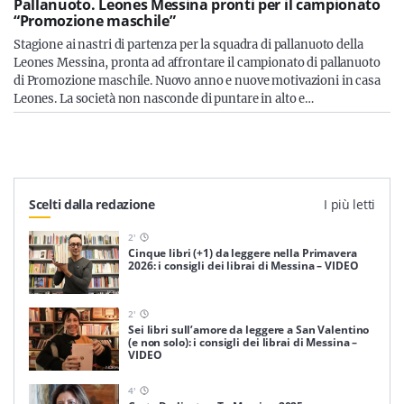
Pallanuoto. Leones Messina pronti per il campionato
“Promozione maschile”
Stagione ai nastri di partenza per la squadra di pallanuoto della
Leones Messina, pronta ad affrontare il campionato di pallanuoto
di Promozione maschile. Nuovo anno e nuove motivazioni in casa
Leones. La società non nasconde di puntare in alto e…
Scelti dalla redazione
I più letti
2
'
Cinque libri (+1) da leggere nella Primavera
2026: i consigli dei librai di Messina – VIDEO
2
'
Sei libri sull’amore da leggere a San Valentino
(e non solo): i consigli dei librai di Messina –
VIDEO
4
'