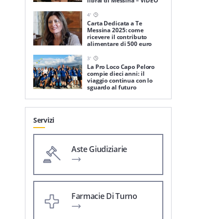
librai di Messina – VIDEO
4
'
Carta Dedicata a Te
Messina 2025: come
ricevere il contributo
alimentare di 500 euro
3
'
La Pro Loco Capo Peloro
compie dieci anni: il
viaggio continua con lo
sguardo al futuro
Servizi
Aste Giudiziarie
Farmacie Di Turno