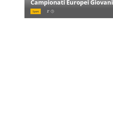
Campionati Europei Giovani
2
'
Sport