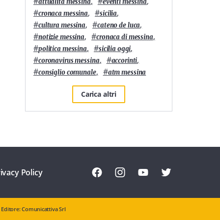
#
,
#
,
attualità messina
eventi messina
#
,
#
,
cronaca messina
sicilia
#
,
#
,
cultura messina
cateno de luca
#
,
#
,
notizie messina
cronaca di messina
#
,
#
,
politica messina
sicilia oggi
#
,
#
,
coronavirus messina
accorinti
#
,
#
consiglio comunale
atm messina
Carica altri
ivacy Policy
Editore: Comunicattiva Srl