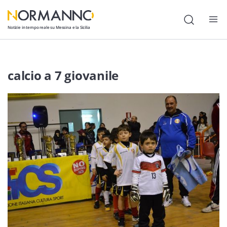
Notizie in tempo reale su Messina e la Sicilia
Attualità
calcio a 7 giovanile
Cronaca
Politica
Cultura
Lavoro
Società
Economia
Sport