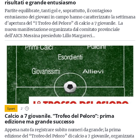
risultati e grande entusiasmo
Partite equilibrate, tanti gol e, soprattutto, il contagioso
entusiasmo dei giovani in campo hanno caratterizzato la settimana
d’apertura del “I Trofeo del Peloro” di calcio a 7 giovanile. La
nuova manifestazione organizzata dal comitato provinciale
dell’AICS Messina presieduto Lillo Margareci…
Sport
2
'
Calcio a 7 giovanile. “Trofeo del Peloro”: prima
edizione ma grande successo
Appena nato fa registrare subito numeri da grande; la prima
edizione del “Trofeo del Peloro” di calcio a 7 giovanile, organizzata