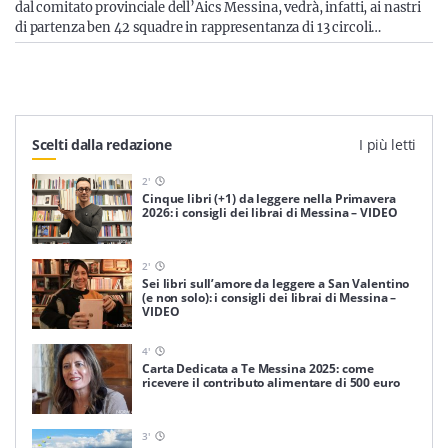
dal comitato provinciale dell’Aics Messina, vedrà, infatti, ai nastri
di partenza ben 42 squadre in rappresentanza di 13 circoli…
Scelti dalla redazione
I più letti
2
'
Cinque libri (+1) da leggere nella Primavera
2026: i consigli dei librai di Messina – VIDEO
2
'
Sei libri sull’amore da leggere a San Valentino
(e non solo): i consigli dei librai di Messina –
VIDEO
4
'
Carta Dedicata a Te Messina 2025: come
ricevere il contributo alimentare di 500 euro
3
'