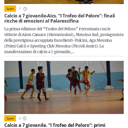
Sicilia
3
'
Sport
Calcio a 7 giovanile-Aics. “I Trofeo del Peloro”: finali
ricche di emozioni al Palarescifina
La prima edizione del “Trofeo del Peloro” è terminata con le
Servizi
vittorie di Ainis Camaro (Giovanissimi), Messina Sud, protagonista
della prestigiosa accoppiata Esordienti-Pulcini, Aga Messina
(Primi Calci) e Sporting Club Messina (Piccoli Amici). La
manifestazione di calcio a 7 giovanile,…
Resta sempre aggiornato con le ultime news, iscriviti alla
nostra newsletter
Iscriviti
Sport
2
'
Calcio a 7 giovanile. “I Trofeo del Peloro”: primi