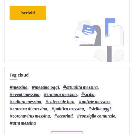
Iscriviti
Tag cloud
#
,
#
,
#
,
messina
messina oggi
attualità messina
#
,
#
,
#
,
eventi messina
cronaca messina
sicilia
#
,
#
,
#
,
cultura messina
cateno de luca
notizie messina
#
,
#
,
#
,
cronaca di messina
politica messina
sicilia oggi
#
,
#
,
#
,
coronavirus messina
accorinti
consiglio comunale
#
atm messina