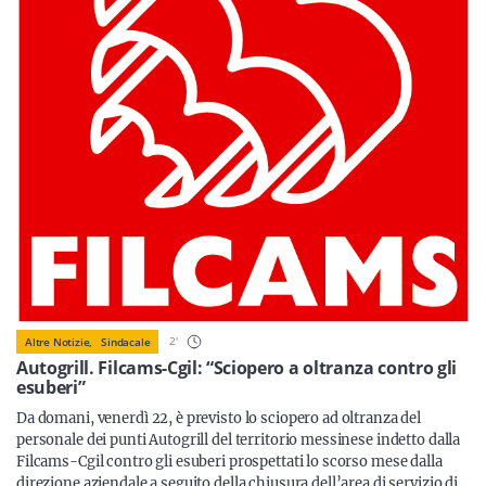
Sicilia
Servizi
Resta sempre aggiornato con le ultime news, iscriviti alla
nostra newsletter
Iscriviti
2
'
Altre Notizie,
Sindacale
Autogrill. Filcams-Cgil: “Sciopero a oltranza contro gli
esuberi”
Da domani, venerdì 22, è previsto lo sciopero ad oltranza del
personale dei punti Autogrill del territorio messinese indetto dalla
Filcams-Cgil contro gli esuberi prospettati lo scorso mese dalla
direzione aziendale a seguito della chiusura dell’area di servizio di