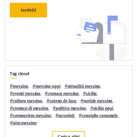
Iscriviti
Tag cloud
#
,
#
,
#
,
messina
messina oggi
attualità messina
#
,
#
,
#
,
eventi messina
cronaca messina
sicilia
#
,
#
,
#
,
cultura messina
cateno de luca
notizie messina
#
,
#
,
#
,
cronaca di messina
politica messina
sicilia oggi
#
,
#
,
#
,
coronavirus messina
accorinti
consiglio comunale
#
atm messina
Carica altri