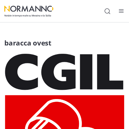
Notizie in tempo reale su Messina e la Sicilia
Attualità
baracca ovest
Cronaca
Politica
Cultura
Lavoro
Società
Economia
Sport