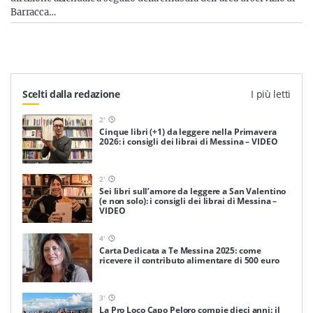
Barracca…
Scelti dalla redazione
I più letti
2
'
Cinque libri (+1) da leggere nella Primavera
2026: i consigli dei librai di Messina – VIDEO
2
'
Sei libri sull’amore da leggere a San Valentino
(e non solo): i consigli dei librai di Messina –
VIDEO
4
'
Carta Dedicata a Te Messina 2025: come
ricevere il contributo alimentare di 500 euro
3
'
La Pro Loco Capo Peloro compie dieci anni: il