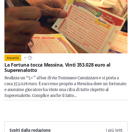
Attualità
1
'
La Fortuna tocca Messina. Vinti 353.028 euro al
Superenalotto
Realizza un “5+” al bar di via Tommaso Cannizzaro e si porta a
casa 353.028 euro. È successo proprio a Messina dove un fortunato
e anonimo giocatore ha vinto una cifra di tutto rispetto al
Superenalotto. Complice anche il fatto…
Scelti dalla redazione
I più letti