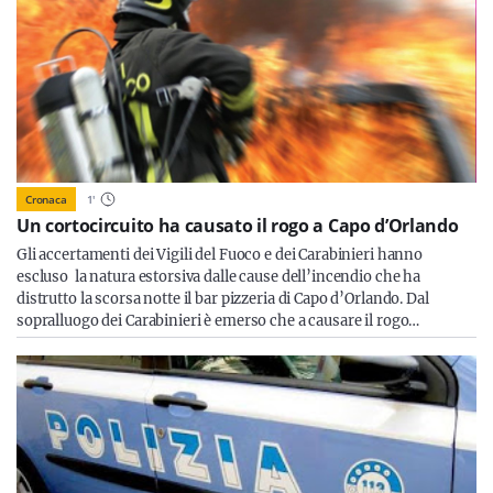
Cronaca
1
'
Un cortocircuito ha causato il rogo a Capo d’Orlando
Gli accertamenti dei Vigili del Fuoco e dei Carabinieri hanno
escluso la natura estorsiva dalle cause dell’incendio che ha
distrutto la scorsa notte il bar pizzeria di Capo d’Orlando. Dal
sopralluogo dei Carabinieri è emerso che a causare il rogo…