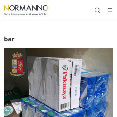
Notizie in tempo reale su Messina e la Sicilia
Attualità
bar
Cronaca
Politica
Cultura
Lavoro
Società
Economia
Sport