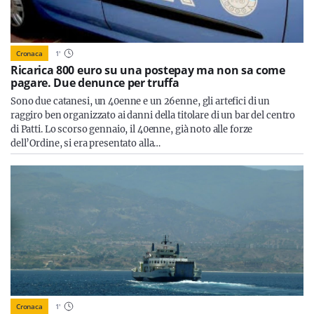
Cronaca
1
'
Ricarica 800 euro su una postepay ma non sa come
pagare. Due denunce per truffa
Sono due catanesi, un 40enne e un 26enne, gli artefici di un
raggiro ben organizzato ai danni della titolare di un bar del centro
di Patti. Lo scorso gennaio, il 40enne, già noto alle forze
dell’Ordine, si era presentato alla…
Cronaca
1
'