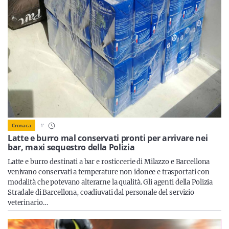
Sicilia
Servizi
Resta sempre aggiornato con le ultime news, iscriviti alla
nostra newsletter
1
'
Cronaca
Latte e burro mal conservati pronti per arrivare nei
Iscriviti
bar, maxi sequestro della Polizia
Latte e burro destinati a bar e rosticcerie di Milazzo e Barcellona
venivano conservati a temperature non idonee e trasportati con
modalità che potevano alterarne la qualità. Gli agenti della Polizia
Stradale di Barcellona, coadiuvati dal personale del servizio
veterinario…