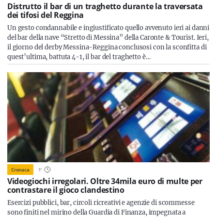
Distrutto il bar di un traghetto durante la traversata
dei tifosi del Reggina
Un gesto condannabile e ingiustificato quello avvenuto ieri ai danni
del bar della nave “Stretto di Messina” della Caronte & Tourist. Ieri,
il giorno del derby Messina-Reggina conclusosi con la sconfitta di
quest’ultima, battuta 4-1, il bar del traghetto è…
Cronaca
1
'
Videogiochi irregolari. Oltre 34mila euro di multe per
contrastare il gioco clandestino
Esercizi pubblici, bar, circoli ricreativi e agenzie di scommesse
sono finiti nel mirino della Guardia di Finanza, impegnata a