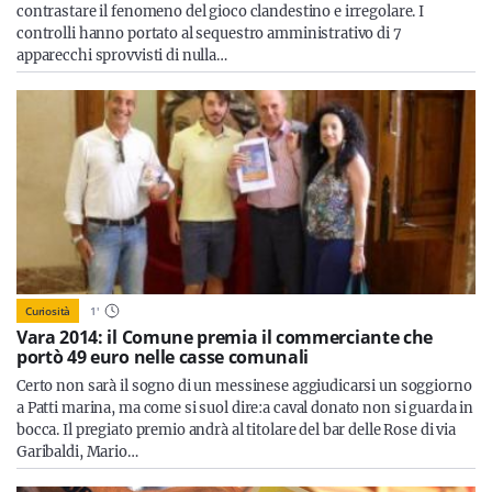
contrastare il fenomeno del gioco clandestino e irregolare. I
controlli hanno portato al sequestro amministrativo di 7
apparecchi sprovvisti di nulla…
Curiosità
1
'
Vara 2014: il Comune premia il commerciante che
portò 49 euro nelle casse comunali
Certo non sarà il sogno di un messinese aggiudicarsi un soggiorno
a Patti marina, ma come si suol dire:a caval donato non si guarda in
bocca. Il pregiato premio andrà al titolare del bar delle Rose di via
Garibaldi, Mario…