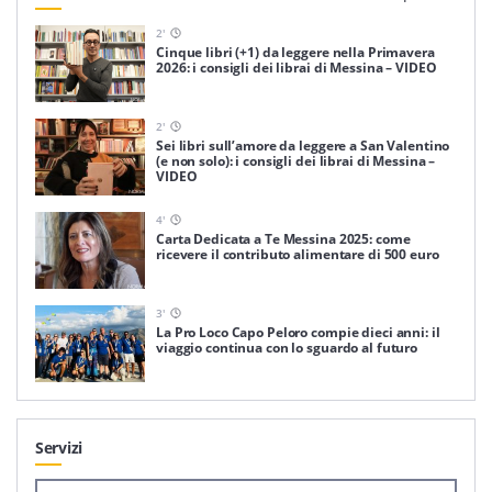
2
'
Cinque libri (+1) da leggere nella Primavera
2026: i consigli dei librai di Messina – VIDEO
2
'
Sei libri sull’amore da leggere a San Valentino
(e non solo): i consigli dei librai di Messina –
VIDEO
4
'
Carta Dedicata a Te Messina 2025: come
ricevere il contributo alimentare di 500 euro
3
'
La Pro Loco Capo Peloro compie dieci anni: il
viaggio continua con lo sguardo al futuro
Servizi