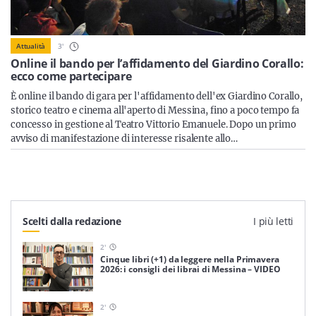
Sicilia
3
'
Attualità
Online il bando per l’affidamento del Giardino Corallo:
ecco come partecipare
Servizi
È online il bando di gara per l'affidamento dell'ex Giardino Corallo,
storico teatro e cinema all'aperto di Messina, fino a poco tempo fa
concesso in gestione al Teatro Vittorio Emanuele. Dopo un primo
avviso di manifestazione di interesse risalente allo…
Resta sempre aggiornato con le ultime news, iscriviti alla
nostra newsletter
Iscriviti
Scelti dalla redazione
I più letti
2
'
Cinque libri (+1) da leggere nella Primavera
2026: i consigli dei librai di Messina – VIDEO
2
'