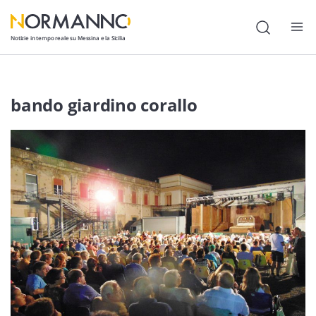
Notizie in tempo reale su Messina e la Sicilia
Attualità
bando giardino corallo
Cronaca
Politica
Cultura
Lavoro
Società
Economia
Sport