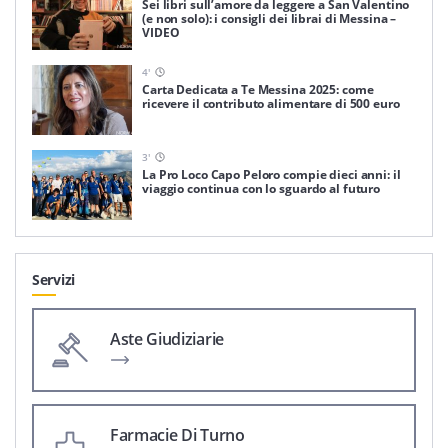
Sei libri sull’amore da leggere a San Valentino
(e non solo): i consigli dei librai di Messina –
VIDEO
4
'
Carta Dedicata a Te Messina 2025: come
ricevere il contributo alimentare di 500 euro
3
'
La Pro Loco Capo Peloro compie dieci anni: il
viaggio continua con lo sguardo al futuro
Servizi
Aste Giudiziarie
Farmacie Di Turno