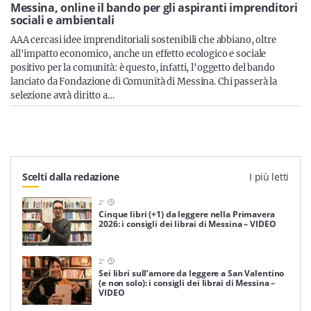
Sicilia
Messina, online il bando per gli aspiranti imprenditori
sociali e ambientali
AAA cercasi idee imprenditoriali sostenibili che abbiano, oltre
all'impatto economico, anche un effetto ecologico e sociale
positivo per la comunità: è questo, infatti, l'oggetto del bando
Servizi
lanciato da Fondazione di Comunità di Messina. Chi passerà la
selezione avrà diritto a…
Resta sempre aggiornato con le ultime news, iscriviti alla
nostra newsletter
Scelti dalla redazione
I più letti
Iscriviti
2
'
Cinque libri (+1) da leggere nella Primavera
2026: i consigli dei librai di Messina – VIDEO
2
'
Sei libri sull’amore da leggere a San Valentino
(e non solo): i consigli dei librai di Messina –
VIDEO