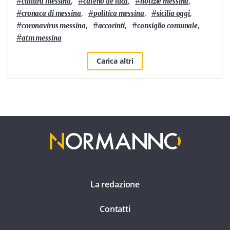
#
,
#
,
#
,
cultura messina
cateno de luca
notizie messina
#
,
#
,
#
,
cronaca di messina
politica messina
sicilia oggi
#
,
#
,
#
,
coronavirus messina
accorinti
consiglio comunale
#
atm messina
Carica altri
La redazione
Contatti