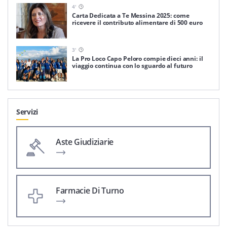
4
'
Carta Dedicata a Te Messina 2025: come
ricevere il contributo alimentare di 500 euro
3
'
La Pro Loco Capo Peloro compie dieci anni: il
viaggio continua con lo sguardo al futuro
Servizi
Aste Giudiziarie
Farmacie Di Turno