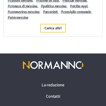
#
,
#
,
#
,
cultura messina
cateno de luca
notizie messina
#
,
#
,
#
,
cronaca di messina
politica messina
sicilia oggi
#
,
#
,
#
,
coronavirus messina
accorinti
consiglio comunale
#
atm messina
Carica altri
La redazione
Contatti