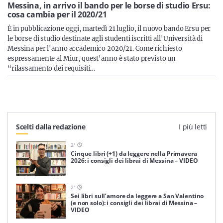
Sicilia
Messina, in arrivo il bando per le borse di studio Ersu:
cosa cambia per il 2020/21
È in pubblicazione oggi, martedì 21 luglio, il nuovo bando Ersu per
le borse di studio destinate agli studenti iscritti all'Università di
Messina per l'anno accademico 2020/21. Come richiesto
Servizi
espressamente al Miur, quest'anno è stato previsto un
“rilassamento dei requisiti…
Resta sempre aggiornato con le ultime news, iscriviti alla
nostra newsletter
Scelti dalla redazione
I più letti
Iscriviti
2
'
Cinque libri (+1) da leggere nella Primavera
2026: i consigli dei librai di Messina – VIDEO
2
'
Sei libri sull’amore da leggere a San Valentino
(e non solo): i consigli dei librai di Messina –
VIDEO