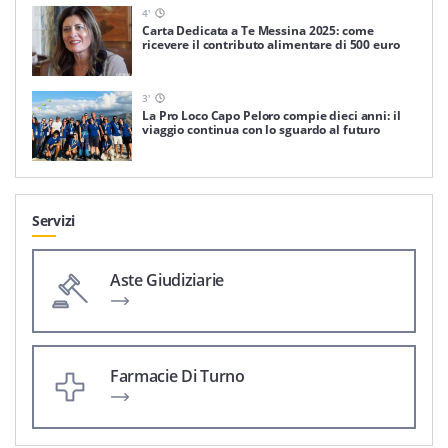
4
'
Carta Dedicata a Te Messina 2025: come
ricevere il contributo alimentare di 500 euro
3
'
La Pro Loco Capo Peloro compie dieci anni: il
viaggio continua con lo sguardo al futuro
Servizi
Aste Giudiziarie
Farmacie Di Turno