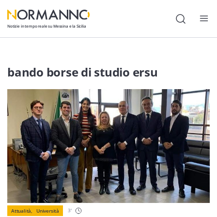
Notizie in tempo reale su Messina e la Sicilia
Attualità
bando borse di studio ersu
Cronaca
Politica
Cultura
Lavoro
Società
Economia
Sport
3
'
Attualità,
Università