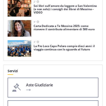
2
'
Sei libri sull’amore da leggere a San Valentino
(e non solo): i consigli dei librai di Messina –
VIDEO
4
'
Carta Dedicata a Te Messina 2025: come
ricevere il contributo alimentare di 500 euro
3
'
La Pro Loco Capo Peloro compie dieci anni: il
viaggio continua con lo sguardo al futuro
Servizi
Aste Giudiziarie