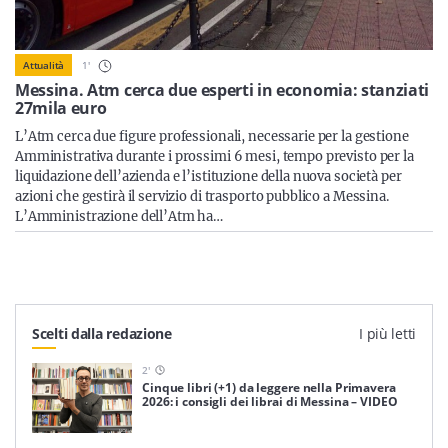
Sicilia
1
'
Attualità
Messina. Atm cerca due esperti in economia: stanziati
27mila euro
Servizi
L’Atm cerca due figure professionali, necessarie per la gestione
Amministrativa durante i prossimi 6 mesi, tempo previsto per la
liquidazione dell’azienda e l’istituzione della nuova società per
azioni che gestirà il servizio di trasporto pubblico a Messina.
L’Amministrazione dell’Atm ha…
Resta sempre aggiornato con le ultime news, iscriviti alla
nostra newsletter
Iscriviti
Scelti dalla redazione
I più letti
2
'
Cinque libri (+1) da leggere nella Primavera
2026: i consigli dei librai di Messina – VIDEO