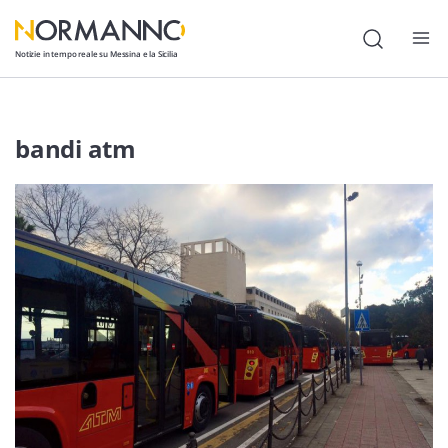
Notizie in tempo reale su Messina e la Sicilia
Attualità
bandi atm
Cronaca
Politica
Cultura
Lavoro
Società
Economia
Sport