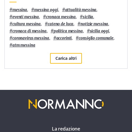
#
,
#
,
#
,
messina
messina oggi
attualità messina
#
,
#
,
#
,
eventi messina
cronaca messina
sicilia
#
,
#
,
#
,
cultura messina
cateno de luca
notizie messina
#
,
#
,
#
,
cronaca di messina
politica messina
sicilia oggi
#
,
#
,
#
,
coronavirus messina
accorinti
consiglio comunale
#
atm messina
Carica altri
La redazione