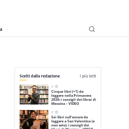
ia
Scelti dalla redazione
I più letti
2
'
Cinque libri (+1) da
leggere nella Primavera
2026: i consigli dei librai di
Messina – VIDEO
2
'
Sei libri sull’amore da
leggere a San Valentino (e
non solo): i consigli dei