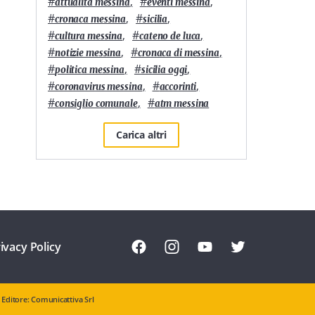
#
,
#
,
attualità messina
eventi messina
#
,
#
,
cronaca messina
sicilia
#
,
#
,
cultura messina
cateno de luca
#
,
#
,
notizie messina
cronaca di messina
#
,
#
,
politica messina
sicilia oggi
#
,
#
,
coronavirus messina
accorinti
#
,
#
consiglio comunale
atm messina
Carica altri
ivacy Policy
Editore: Comunicattiva Srl