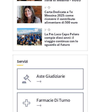
librai di Messina – VIDEO
4
'
Carta Dedicata a Te
Messina 2025: come
ricevere il contributo
alimentare di 500 euro
3
'
La Pro Loco Capo Peloro
compie dieci anni: il
viaggio continua con lo
sguardo al futuro
Servizi
Aste Giudiziarie
Farmacie Di Turno