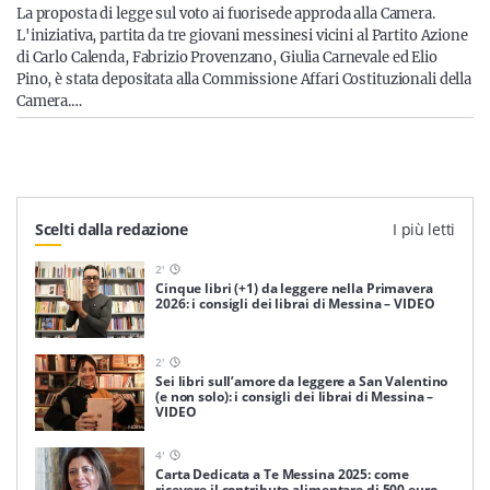
Sicilia
La proposta di legge sul voto ai fuorisede approda alla Camera.
L'iniziativa, partita da tre giovani messinesi vicini al Partito Azione
di Carlo Calenda, Fabrizio Provenzano, Giulia Carnevale ed Elio
Pino, è stata depositata alla Commissione Affari Costituzionali della
Camera.…
Servizi
Scelti dalla redazione
I più letti
Resta sempre aggiornato con le ultime news, iscriviti alla
nostra newsletter
2
'
Cinque libri (+1) da leggere nella Primavera
2026: i consigli dei librai di Messina – VIDEO
Iscriviti
2
'
Sei libri sull’amore da leggere a San Valentino
(e non solo): i consigli dei librai di Messina –
VIDEO
4
'
Carta Dedicata a Te Messina 2025: come
ricevere il contributo alimentare di 500 euro