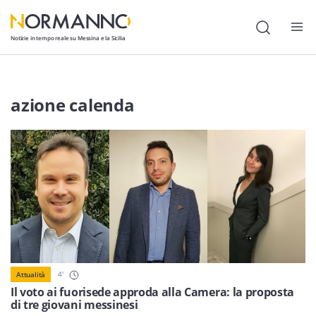
Notizie in tempo reale su Messina e la Sicilia
Attualità
azione calenda
Cronaca
Politica
Cultura
Lavoro
Società
Economia
4
'
Attualità
Sport
Il voto ai fuorisede approda alla Camera: la proposta
di tre giovani messinesi