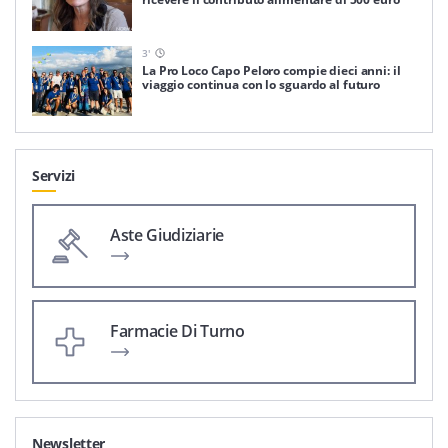
3
'
La Pro Loco Capo Peloro compie dieci anni: il
viaggio continua con lo sguardo al futuro
Servizi
Aste Giudiziarie
Farmacie Di Turno
Newsletter