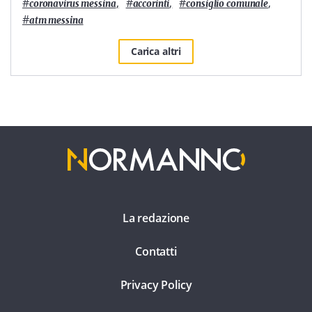
#
,
#
,
#
,
coronavirus messina
accorinti
consiglio comunale
#
atm messina
Carica altri
La redazione
Contatti
Privacy Policy