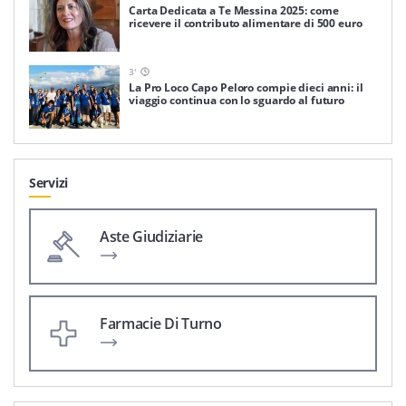
Carta Dedicata a Te Messina 2025: come
ricevere il contributo alimentare di 500 euro
3
'
La Pro Loco Capo Peloro compie dieci anni: il
viaggio continua con lo sguardo al futuro
Servizi
Aste Giudiziarie
Farmacie Di Turno