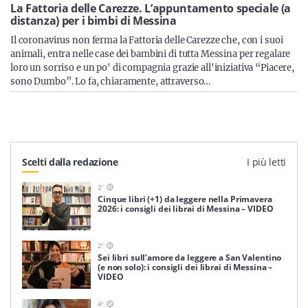
Sicilia
La Fattoria delle Carezze. L’appuntamento speciale (a
distanza) per i bimbi di Messina
Il coronavirus non ferma la Fattoria delle Carezze che, con i suoi
animali, entra nelle case dei bambini di tutta Messina per regalare
loro un sorriso e un po' di compagnia grazie all'iniziativa “Piacere,
Servizi
sono Dumbo”. Lo fa, chiaramente, attraverso…
Resta sempre aggiornato con le ultime news, iscriviti alla
Scelti dalla redazione
I più letti
nostra newsletter
2
'
Iscriviti
Cinque libri (+1) da leggere nella Primavera
2026: i consigli dei librai di Messina – VIDEO
2
'
Sei libri sull’amore da leggere a San Valentino
(e non solo): i consigli dei librai di Messina –
VIDEO
4
'