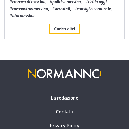
#
,
#
,
#
,
cronaca di messina
politica messina
sicilia oggi
#
,
#
,
#
,
coronavirus messina
accorinti
consiglio comunale
#
atm messina
Carica altri
La redazione
Contatti
Privacy Policy