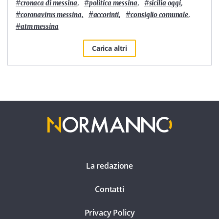
#
,
#
,
#
,
cronaca di messina
politica messina
sicilia oggi
#
,
#
,
#
,
coronavirus messina
accorinti
consiglio comunale
#
atm messina
Carica altri
La redazione
Contatti
Privacy Policy