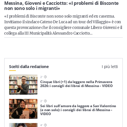
Sicilia
Messina, Gioveni e Cacciotto: «I problemi di Bisconte
non sono solo i migranti»
«I problemi di Bisconte non sono solo migranti ed ex caserma.
Invitiamo il sindaco Cateno De Luca ad un tour del Villaggio» è con
questa provocazione che il consigliere comunale Libero Gioveni e il
Servizi
collega alla III Municipalità Alessandro Cacciotto…
Resta sempre aggiornato con le ultime news, iscriviti alla
Scelti dalla redazione
I più letti
nostra newsletter
2
'
Iscriviti
Cinque libri (+1) da leggere nella Primavera
2026: i consigli dei librai di Messina – VIDEO
2
'
Sei libri sull’amore da leggere a San Valentino
(e non solo): i consigli dei librai di Messina –
VIDEO
4
'