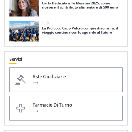
Carta Dedicata a Te Messina 2025: come
ricevere il contributo alimentare di 500 euro
3
'
La Pro Loco Capo Peloro compie dieci anni: il
viaggio continua con lo sguardo al futuro
Servizi
Aste Giudiziarie
Farmacie Di Turno