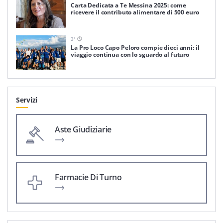
Carta Dedicata a Te Messina 2025: come
ricevere il contributo alimentare di 500 euro
3
'
La Pro Loco Capo Peloro compie dieci anni: il
viaggio continua con lo sguardo al futuro
Servizi
Aste Giudiziarie
Farmacie Di Turno