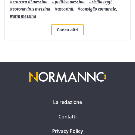
#
,
#
,
#
,
cronaca di messina
politica messina
sicilia oggi
#
,
#
,
#
,
coronavirus messina
accorinti
consiglio comunale
#
atm messina
Carica altri
La redazione
Contatti
Privacy Policy