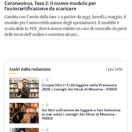
Sicilia
Coronavirus, fase 2: il nuovo modulo per
l’autocertificazione da scaricare
Cambia con l'avvio della fase 2 a partire da oggi, lunedì 4 maggio, il
modulo per l'autocertificazione degli spostamenti. Il modello è
scaricabile in PDF, dovrà essere esibito in caso di controllo da parte
Servizi
delle forze dell'ordine e contiene alcuni…
Resta sempre aggiornato con le ultime news, iscriviti alla
Scelti dalla redazione
I più letti
nostra newsletter
2
'
Iscriviti
Cinque libri (+1) da leggere nella Primavera
2026: i consigli dei librai di Messina – VIDEO
2
'
Sei libri sull’amore da leggere a San Valentino
(e non solo): i consigli dei librai di Messina –
VIDEO
4
'