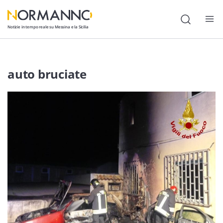
Notizie in tempo reale su Messina e la Sicilia
Attualità
auto bruciate
Cronaca
Politica
Cultura
Lavoro
Società
Economia
Sport