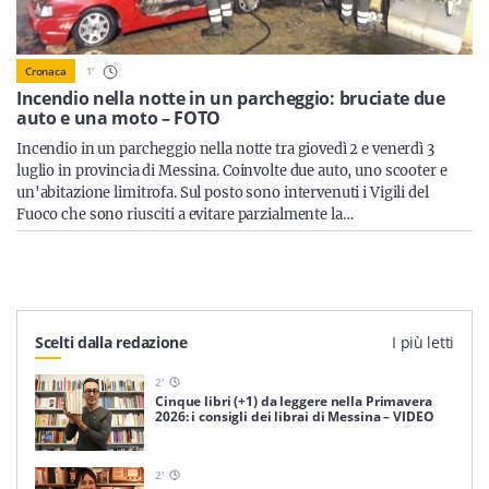
Sicilia
1
'
Cronaca
Incendio nella notte in un parcheggio: bruciate due
auto e una moto – FOTO
Servizi
Incendio in un parcheggio nella notte tra giovedì 2 e venerdì 3
luglio in provincia di Messina. Coinvolte due auto, uno scooter e
un'abitazione limitrofa. Sul posto sono intervenuti i Vigili del
Fuoco che sono riusciti a evitare parzialmente la…
Resta sempre aggiornato con le ultime news, iscriviti alla
nostra newsletter
Iscriviti
Scelti dalla redazione
I più letti
2
'
Cinque libri (+1) da leggere nella Primavera
2026: i consigli dei librai di Messina – VIDEO
2
'