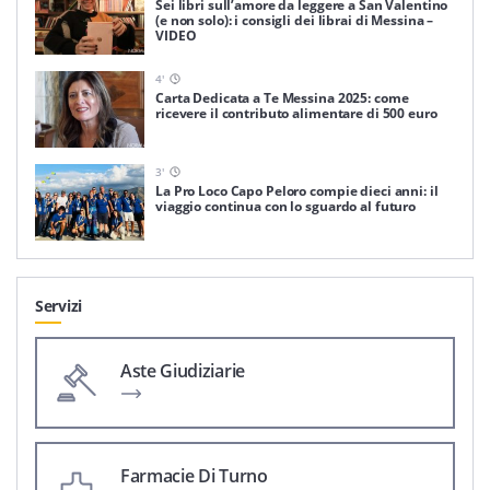
Sei libri sull’amore da leggere a San Valentino
(e non solo): i consigli dei librai di Messina –
VIDEO
4
'
Carta Dedicata a Te Messina 2025: come
ricevere il contributo alimentare di 500 euro
3
'
La Pro Loco Capo Peloro compie dieci anni: il
viaggio continua con lo sguardo al futuro
Servizi
Aste Giudiziarie
Farmacie Di Turno