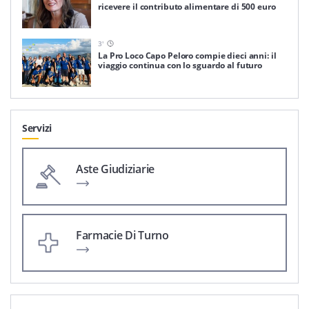
ricevere il contributo alimentare di 500 euro
3
'
La Pro Loco Capo Peloro compie dieci anni: il
viaggio continua con lo sguardo al futuro
Servizi
Aste Giudiziarie
Farmacie Di Turno