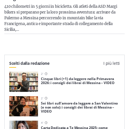
Sicilia
410 chilometri in 5 giorni in bicicletta. Gli atleti della ASD Margi
bikers si preparano per la loro prossima avventura: arrivare da
Palermo a Messina percorrendo in mountain bike la via
Francigena, antica e importante strada di collegamento della
Sicilia,…
Servizi
Scelti dalla redazione
I più letti
Resta sempre aggiornato con le ultime news, iscriviti alla
nostra newsletter
2
'
Cinque libri (+1) da leggere nella Primavera
Iscriviti
2026: i consigli dei librai di Messina – VIDEO
2
'
Sei libri sull’amore da leggere a San Valentino
(e non solo): i consigli dei librai di Messina –
VIDEO
4
'
Carta Dedicata a Te Messina 2025: come