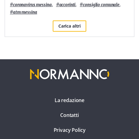
#
,
#
,
#
,
coronavirus messina
accorinti
consiglio comunale
#
atm messina
Carica altri
La redazione
Contatti
Privacy Policy