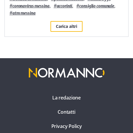
#
,
#
,
#
,
coronavirus messina
accorinti
consiglio comunale
#
atm messina
Carica altri
La redazione
Contatti
Privacy Policy