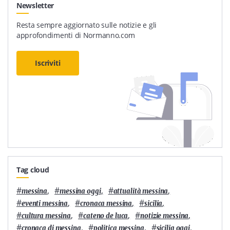
Newsletter
Resta sempre aggiornato sulle notizie e gli
approfondimenti di Normanno.com
Iscriviti
Tag cloud
#
,
#
,
#
,
messina
messina oggi
attualità messina
#
,
#
,
#
,
eventi messina
cronaca messina
sicilia
#
,
#
,
#
,
cultura messina
cateno de luca
notizie messina
#
,
#
,
#
,
cronaca di messina
politica messina
sicilia oggi