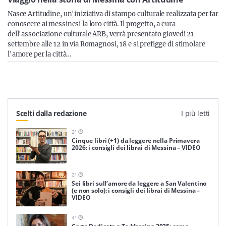
Sicilia
Nasce Artitudine, un'iniziativa di stampo culturale realizzata per far
conoscere ai messinesi la loro città. Il progetto, a cura
dell'associazione culturale ARB, verrà presentato giovedì 21
settembre alle 12 in via Romagnosi, 18 e si prefigge di stimolare
Servizi
l'amore per la città…
Resta sempre aggiornato con le ultime news, iscriviti alla
Scelti dalla redazione
I più letti
nostra newsletter
2
'
Iscriviti
Cinque libri (+1) da leggere nella Primavera
2026: i consigli dei librai di Messina – VIDEO
2
'
Sei libri sull’amore da leggere a San Valentino
(e non solo): i consigli dei librai di Messina –
VIDEO
4
'