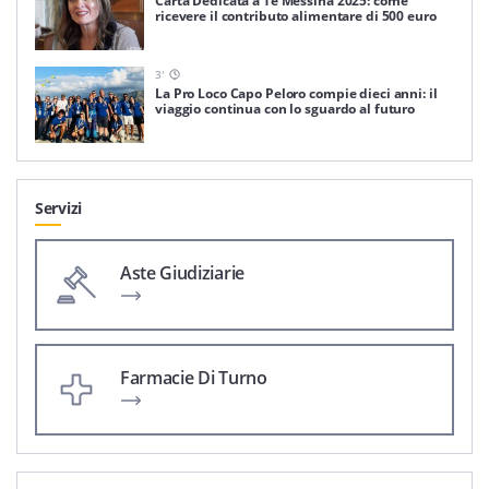
Carta Dedicata a Te Messina 2025: come
ricevere il contributo alimentare di 500 euro
3
'
La Pro Loco Capo Peloro compie dieci anni: il
viaggio continua con lo sguardo al futuro
Servizi
Aste Giudiziarie
Farmacie Di Turno