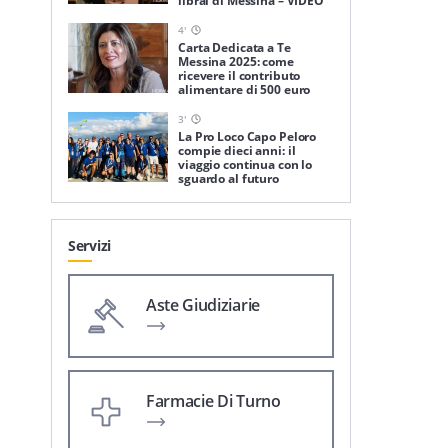
librai di Messina – VIDEO
4
'
Carta Dedicata a Te
Messina 2025: come
ricevere il contributo
alimentare di 500 euro
3
'
La Pro Loco Capo Peloro
compie dieci anni: il
viaggio continua con lo
sguardo al futuro
Servizi
Aste Giudiziarie
Farmacie Di Turno