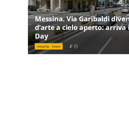
Messina. Via Garibaldi diven
d’arte a cielo aperto: arriva 
Day
2
'
Attualità,
Eventi