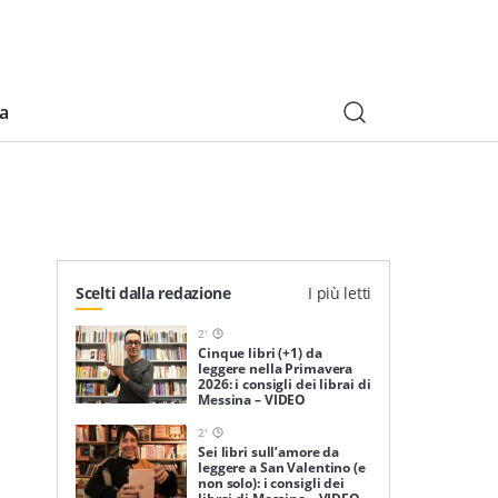
ia
Scelti dalla redazione
I più letti
2
'
Cinque libri (+1) da
leggere nella Primavera
2026: i consigli dei librai di
Messina – VIDEO
2
'
Sei libri sull’amore da
leggere a San Valentino (e
non solo): i consigli dei