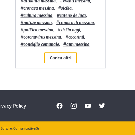
#
,
#
,
attualità messina
eventi messina
#
,
#
,
cronaca messina
sicilia
#
,
#
,
cultura messina
cateno de luca
#
,
#
,
notizie messina
cronaca di messina
#
,
#
,
politica messina
sicilia oggi
#
,
#
,
coronavirus messina
accorinti
#
,
#
consiglio comunale
atm messina
Carica altri
ivacy Policy
Editore: Comunicattiva Srl