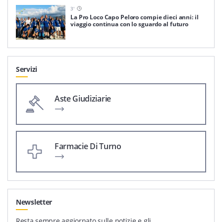
3
'
La Pro Loco Capo Peloro compie dieci anni: il
viaggio continua con lo sguardo al futuro
Servizi
Aste Giudiziarie
Farmacie Di Turno
Newsletter
Resta sempre aggiornato sulle notizie e gli