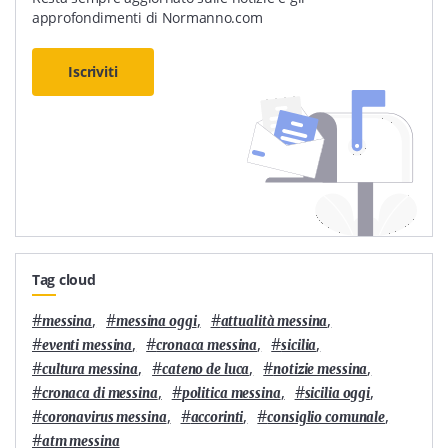
approfondimenti di Normanno.com
Iscriviti
Tag cloud
#
,
#
,
#
,
messina
messina oggi
attualità messina
#
,
#
,
#
,
eventi messina
cronaca messina
sicilia
#
,
#
,
#
,
cultura messina
cateno de luca
notizie messina
#
,
#
,
#
,
cronaca di messina
politica messina
sicilia oggi
#
,
#
,
#
,
coronavirus messina
accorinti
consiglio comunale
#
atm messina