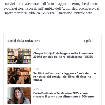
i servizi mirati al contrasto di furto in appartamento, che si sono
svolti nei giorni scorsi, nell'ambito dell'Action day, promosso dal
Dipartimento di Pubblica Sicurezza - Direzione Centrale della…
Scelti dalla redazione
I più letti
2
'
Cinque libri (+1) da leggere nella Primavera
2026: i consigli dei librai di Messina – VIDEO
2
'
Sei libri sull’amore da leggere a San Valentino
(e non solo): i consigli dei librai di Messina –
VIDEO
4
'
Carta Dedicata a Te Messina 2025: come
ricevere il contributo alimentare di 500 euro