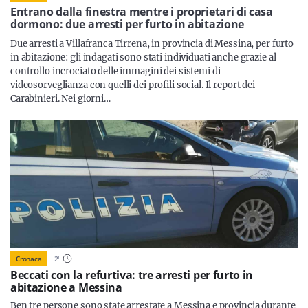
Sicilia
Entrano dalla finestra mentre i proprietari di casa
dormono: due arresti per furto in abitazione
Due arresti a Villafranca Tirrena, in provincia di Messina, per furto
in abitazione: gli indagati sono stati individuati anche grazie al
controllo incrociato delle immagini dei sistemi di
Servizi
videosorveglianza con quelli dei profili social. Il report dei
Carabinieri. Nei giorni…
Resta sempre aggiornato con le ultime news, iscriviti alla
nostra newsletter
Iscriviti
Cronaca
2
'
Beccati con la refurtiva: tre arresti per furto in
abitazione a Messina
Ben tre persone sono state arrestate a Messina e provincia durante