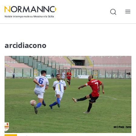
Notizie in tempo reale su Messina e la Sicilia
Attualità
arcidiacono
Cronaca
Politica
Cultura
Lavoro
Società
Economia
Sport