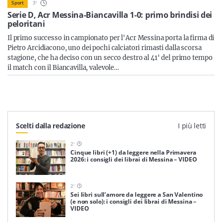
Sicilia
3
'
Sport
Serie D, Acr Messina-Biancavilla 1-0: primo brindisi dei
peloritani
Il primo successo in campionato per l'Acr Messina porta la firma di
Pietro Arcidiacono, uno dei pochi calciatori rimasti dalla scorsa
Servizi
stagione, che ha deciso con un secco destro al 41' del primo tempo
il match con il Biancavilla, valevole…
Resta sempre aggiornato con le ultime news, iscriviti alla
nostra newsletter
Scelti dalla redazione
I più letti
Iscriviti
2
'
Cinque libri (+1) da leggere nella Primavera
2026: i consigli dei librai di Messina – VIDEO
2
'
Sei libri sull’amore da leggere a San Valentino
(e non solo): i consigli dei librai di Messina –
VIDEO