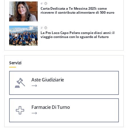
4
'
Carta Dedicata a Te Messina 2025: come
ricevere il contributo alimentare di 500 euro
3
'
La Pro Loco Capo Peloro compie dieci anni: il
viaggio continua con lo sguardo al futuro
Servizi
Aste Giudiziarie
Farmacie Di Turno