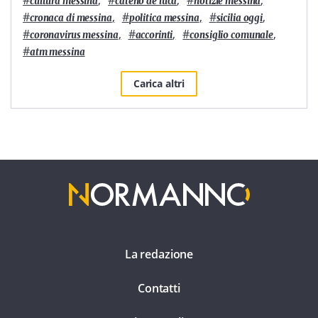
cultura messina
cateno de luca
notizie messina
#
,
#
,
#
,
cronaca di messina
politica messina
sicilia oggi
#
,
#
,
#
,
coronavirus messina
accorinti
consiglio comunale
#
atm messina
Carica altri
La redazione
Contatti