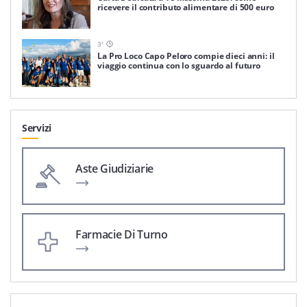
ricevere il contributo alimentare di 500 euro
3
'
La Pro Loco Capo Peloro compie dieci anni: il
viaggio continua con lo sguardo al futuro
Servizi
Aste Giudiziarie
Farmacie Di Turno