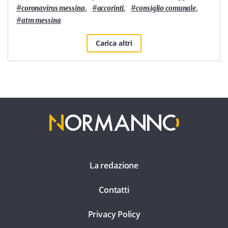
#
,
#
,
#
,
coronavirus messina
accorinti
consiglio comunale
#
atm messina
Carica altri
La redazione
Contatti
Privacy Policy