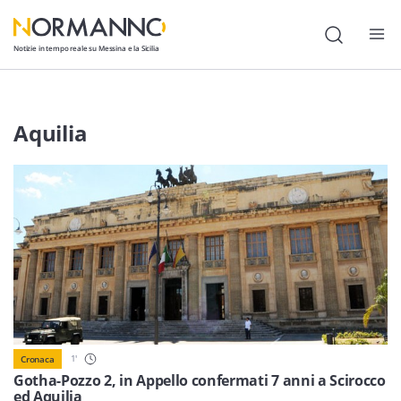
Notizie in tempo reale su Messina e la Sicilia
Attualità
Aquilia
Cronaca
Politica
Cultura
Lavoro
Società
Economia
1
'
Cronaca
Sport
Gotha-Pozzo 2, in Appello confermati 7 anni a Scirocco
ed Aquilia