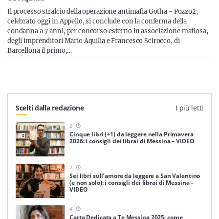
Sicilia
Il processo stralcio della operazione antimafia Gotha - Pozzo2,
celebrato oggi in Appello, si conclude con la conferma della
condanna a 7 anni, per concorso esterno in associazione mafiosa,
degli imprenditori Mario Aquilia e Francesco Scirocco, di
Barcellona il primo,…
Servizi
Scelti dalla redazione
I più letti
Resta sempre aggiornato con le ultime news, iscriviti alla
nostra newsletter
2
'
Cinque libri (+1) da leggere nella Primavera
Iscriviti
2026: i consigli dei librai di Messina – VIDEO
2
'
Sei libri sull’amore da leggere a San Valentino
(e non solo): i consigli dei librai di Messina –
VIDEO
4
'
Carta Dedicata a Te Messina 2025: come