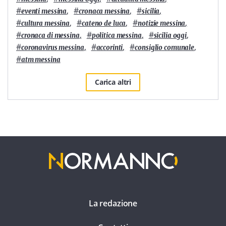
#
,
#
,
#
,
eventi messina
cronaca messina
sicilia
#
,
#
,
#
,
cultura messina
cateno de luca
notizie messina
#
,
#
,
#
,
cronaca di messina
politica messina
sicilia oggi
#
,
#
,
#
,
coronavirus messina
accorinti
consiglio comunale
#
atm messina
Carica altri
La redazione