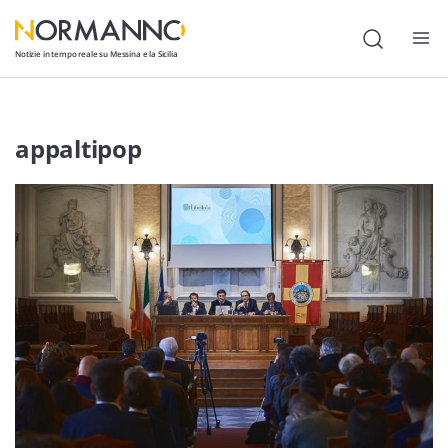
Notizie in tempo reale su Messina e la Sicilia
Attualità
appaltipop
Cronaca
Politica
Cultura
Lavoro
Società
Economia
Sport