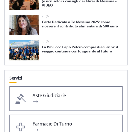
(e non solo): i consigli dei librai di Messina –
VIDEO
4
'
Carta Dedicata a Te Messina 2025: come
ricevere il contributo alimentare di 500 euro
3
'
La Pro Loco Capo Peloro compie dieci anni: il
viaggio continua con lo sguardo al futuro
Servizi
Aste Giudiziarie
Farmacie Di Turno