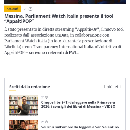
Sicilia
2
'
Attualità
Messina, Parliament Watch Italia presenta il tool
“AppaltiPOP”
È stato presentato in diretta streaming "AppaltiPOP", il nuovo tool
Servizi
realizzato dall'associazione OnData, in collaborazione con
Parliament Watch Italia (in foto, durante la presentazione di
Libellula) e con Transparency International Italia. «L'obiettivo di
AppaltiPOP – scrivono i referenti di PWI…
Resta sempre aggiornato con le ultime news, iscriviti alla
nostra newsletter
Iscriviti
Scelti dalla redazione
I più letti
2
'
Cinque libri (+1) da leggere nella Primavera
2026: i consigli dei librai di Messina – VIDEO
2
'
Sei libri sull’amore da leggere a San Valentino