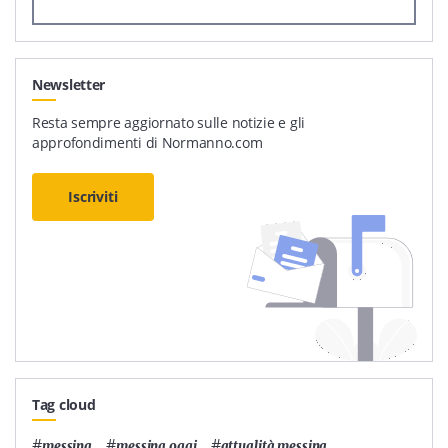
Newsletter
Resta sempre aggiornato sulle notizie e gli
approfondimenti di Normanno.com
Iscriviti
Tag cloud
#
,
#
,
#
,
messina
messina oggi
attualità messina