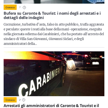
Sicilia
7
'
Cronaca
Bufera su Caronte & Tourist: i nomi degli arrestati e i
dettagli delle indagini
Corruzione, turbativa d’asta, falso in atto pubblico, truffa aggravata
Servizi
e peculato: queste i reati alla base della maxi-operazione, eseguita
nella giornata odierna dai Carabinieri, che ha portato all'arresto del
sindaco di Villa San Giovanni, Giovanni Siclari, e degli
amministratori della…
Resta sempre aggiornato con le ultime news, iscriviti alla
nostra newsletter
Iscriviti
Cronaca
2
'
Arrestati gli amministratori di Caronte & Tourist e il