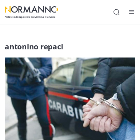
Notizie in tempo reale su Messina e la Sicilia
Attualità
antonino repaci
Cronaca
Politica
Cultura
Lavoro
Società
Economia
Sport