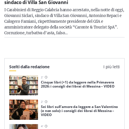
sindaco di Villa San Giovanni
I Carabinieri di Reggio Calabria hanno arrestato, nella notte di oggi,
Giovanni Siclari, sindaco di Villa San Giovanni, Antonino Repaci e
Calogero Famiani, rispettivamente presidente del CdA e
amministratore delegato della società “Caronte & Tourist SpA”.
Corruzione, turbativa d'asta, falso…
Scelti dalla redazione
I più letti
2
'
Cinque libri (+1) da leggere nella Primavera
2026: i consigli dei librai di Messina – VIDEO
2
'
Sei libri sull’amore da leggere a San Valentino
(e non solo): i consigli dei librai di Messina –
VIDEO
4
'