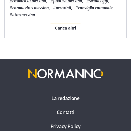
#
,
#
,
#
,
cronaca di messina
politica messina
sicilia oggi
#
,
#
,
#
,
coronavirus messina
accorinti
consiglio comunale
#
atm messina
Carica altri
La redazione
Contatti
Privacy Policy