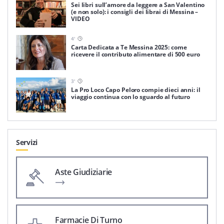
Sei libri sull’amore da leggere a San Valentino
(e non solo): i consigli dei librai di Messina –
VIDEO
4
'
Carta Dedicata a Te Messina 2025: come
ricevere il contributo alimentare di 500 euro
3
'
La Pro Loco Capo Peloro compie dieci anni: il
viaggio continua con lo sguardo al futuro
Servizi
Aste Giudiziarie
Farmacie Di Turno