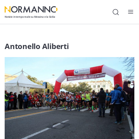
Notizie in tempo reale su Messina e la Sicilia
Attualità
Antonello Aliberti
Cronaca
Politica
Cultura
Lavoro
Società
Economia
Sport