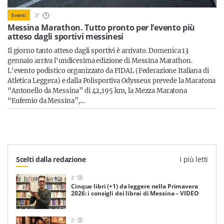
Sicilia
3
'
Eventi
Messina Marathon. Tutto pronto per l’evento più
atteso dagli sportivi messinesi
Il giorno tanto atteso dagli sportivi è arrivato. Domenica 13
Servizi
gennaio arriva l'undicesima edizione di Messina Marathon.
L'evento podistico organizzato da FIDAL (Federazione Italiana di
Atletica Leggera) e dalla Polisportiva Odysseus prevede la Maratona
“Antonello da Messina” di 42,195 km, la Mezza Maratona
“Eufemio da Messina”,…
Resta sempre aggiornato con le ultime news, iscriviti alla
nostra newsletter
Iscriviti
Scelti dalla redazione
I più letti
2
'
Cinque libri (+1) da leggere nella Primavera
2026: i consigli dei librai di Messina – VIDEO
2
'