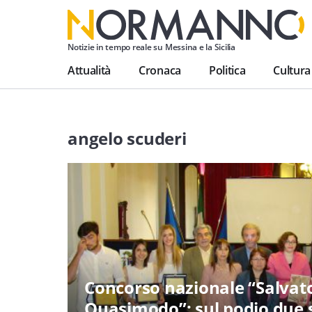
Notizie in tempo reale su Messina e la Sicilia
Attualità
Cronaca
Politica
Cultura
angelo scuderi
Concorso nazionale “Salvat
Quasimodo”: sul podio due 