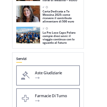
librai di Messina – VIDEO
4
'
Carta Dedicata a Te
Messina 2025: come
ricevere il contributo
alimentare di 500 euro
3
'
La Pro Loco Capo Peloro
compie dieci anni: il
viaggio continua con lo
sguardo al futuro
Servizi
Aste Giudiziarie
Farmacie Di Turno