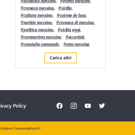
#
,
#
,
attualità messina
eventi messina
#
,
#
,
cronaca messina
sicilia
#
,
#
,
cultura messina
cateno de luca
#
,
#
,
notizie messina
cronaca di messina
#
,
#
,
politica messina
sicilia oggi
#
,
#
,
coronavirus messina
accorinti
#
,
#
consiglio comunale
atm messina
Carica altri
ivacy Policy
Editore: Comunicattiva Srl