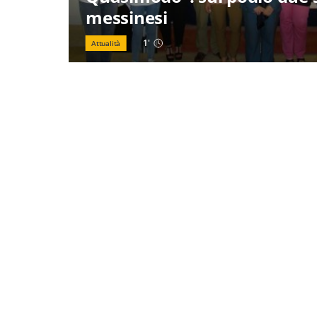
messinesi
1
'
Attualità