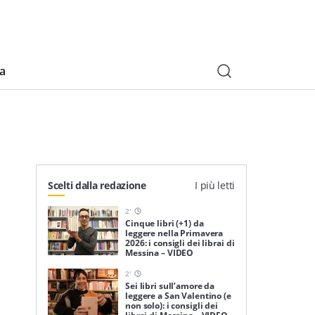
ia
Scelti dalla redazione
I più letti
2
'
Cinque libri (+1) da
leggere nella Primavera
2026: i consigli dei librai di
Messina – VIDEO
2
'
Sei libri sull’amore da
leggere a San Valentino (e
non solo): i consigli dei