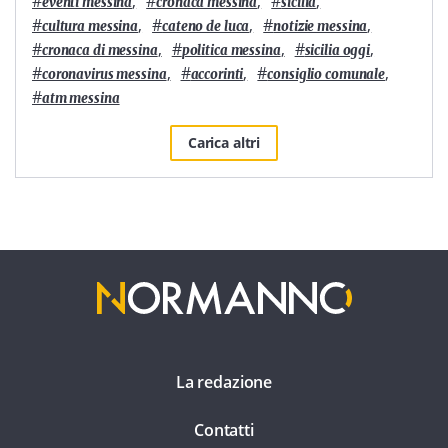
#
,
#
,
#
,
eventi messina
cronaca messina
sicilia
#
,
#
,
#
,
cultura messina
cateno de luca
notizie messina
#
,
#
,
#
,
cronaca di messina
politica messina
sicilia oggi
#
,
#
,
#
,
coronavirus messina
accorinti
consiglio comunale
#
atm messina
Carica altri
La redazione
Contatti