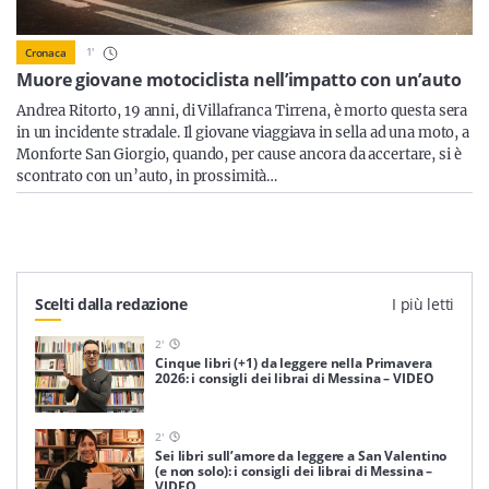
Sicilia
1
'
Cronaca
Muore giovane motociclista nell’impatto con un’auto
Andrea Ritorto, 19 anni, di Villafranca Tirrena, è morto questa sera
Servizi
in un incidente stradale. Il giovane viaggiava in sella ad una moto, a
Monforte San Giorgio, quando, per cause ancora da accertare, si è
scontrato con un’auto, in prossimità…
Resta sempre aggiornato con le ultime news, iscriviti alla
nostra newsletter
Scelti dalla redazione
I più letti
Iscriviti
2
'
Cinque libri (+1) da leggere nella Primavera
2026: i consigli dei librai di Messina – VIDEO
2
'
Sei libri sull’amore da leggere a San Valentino
(e non solo): i consigli dei librai di Messina –
VIDEO