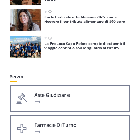
4
'
Carta Dedicata a Te Messina 2025: come
ricevere il contributo alimentare di 500 euro
3
'
La Pro Loco Capo Peloro compie dieci anni: il
viaggio continua con lo sguardo al futuro
Servizi
Aste Giudiziarie
Farmacie Di Turno