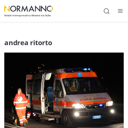
Notizie in tempo reale su Messina e la Sicilia
Attualità
andrea ritorto
Cronaca
Politica
Cultura
Lavoro
Società
Economia
Sport