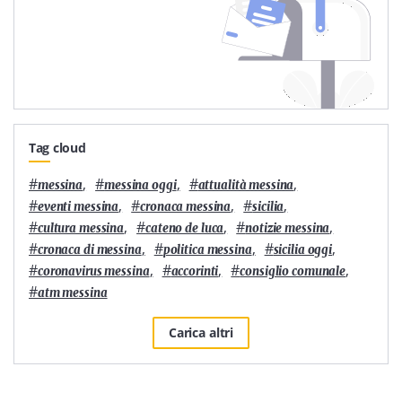
Tag cloud
#
,
#
,
#
,
messina
messina oggi
attualità messina
#
,
#
,
#
,
eventi messina
cronaca messina
sicilia
#
,
#
,
#
,
cultura messina
cateno de luca
notizie messina
#
,
#
,
#
,
cronaca di messina
politica messina
sicilia oggi
#
,
#
,
#
,
coronavirus messina
accorinti
consiglio comunale
#
atm messina
Carica altri