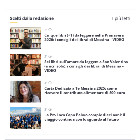
Scelti dalla redazione
I più letti
2
'
Cinque libri (+1) da leggere nella Primavera
2026: i consigli dei librai di Messina – VIDEO
2
'
Sei libri sull’amore da leggere a San Valentino
(e non solo): i consigli dei librai di Messina –
VIDEO
4
'
Carta Dedicata a Te Messina 2025: come
ricevere il contributo alimentare di 500 euro
3
'
La Pro Loco Capo Peloro compie dieci anni: il
viaggio continua con lo sguardo al futuro