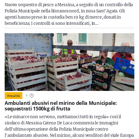
Sicilia
Nuovo sequestro di pesce a Messina, a seguito di un controllo della
Polizia Municipale nella litoranea nord, in zona Sant'Agata. Gli
agenti hanno preso in custodia ben 19 kg di merce, donati in
beneficienza. I controlli si sono intensificati, in…
Servizi
Resta sempre aggiornato con le ultime news, iscriviti alla
nostra newsletter
Iscriviti
Attualità
1
'
Ambulanti abusivi nel mirino della Municipale:
sequestrati 1500kg di frutta
«Le minacce non servono, mettiamoci tutti in regola» così il
sindaco di Messina Cateno De Luca commenta le immagini
dell'ultima operazione della Polizia Municipale contro
l'ambulantato abusivo. Nel mirino, alcuni venditori del viale Europa