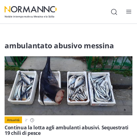
Notizie in tempo reale su Messina e la Sicilia
Attualità
ambulantato abusivo messina
Cronaca
Politica
Cultura
Lavoro
Società
Economia
2
'
Attualità
Sport
Continua la lotta agli ambulanti abusivi. Sequestrati
19 chili di pesce