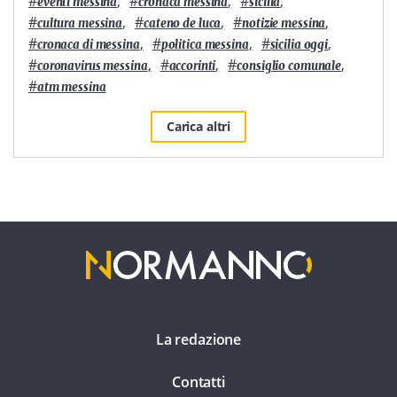
#
,
#
,
#
,
eventi messina
cronaca messina
sicilia
#
,
#
,
#
,
cultura messina
cateno de luca
notizie messina
#
,
#
,
#
,
cronaca di messina
politica messina
sicilia oggi
#
,
#
,
#
,
coronavirus messina
accorinti
consiglio comunale
#
atm messina
Carica altri
La redazione
Contatti