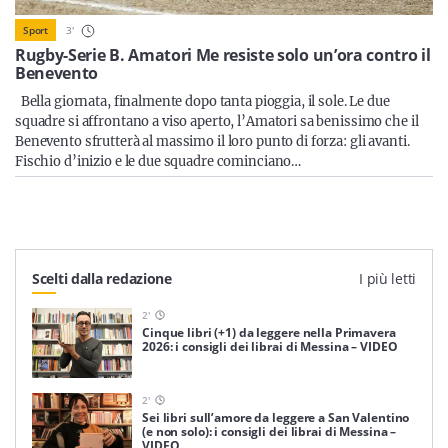
Sicilia
3
'
Sport
Rugby-Serie B. Amatori Me resiste solo un’ora contro il
Benevento
Bella giornata, finalmente dopo tanta pioggia, il sole. Le due
Servizi
squadre si affrontano a viso aperto, l’Amatori sa benissimo che il
Benevento sfrutterà al massimo il loro punto di forza: gli avanti.
Fischio d’inizio e le due squadre cominciano…
Resta sempre aggiornato con le ultime news, iscriviti alla
nostra newsletter
Scelti dalla redazione
I più letti
Iscriviti
2
'
Cinque libri (+1) da leggere nella Primavera
2026: i consigli dei librai di Messina – VIDEO
2
'
Sei libri sull’amore da leggere a San Valentino
(e non solo): i consigli dei librai di Messina –
VIDEO