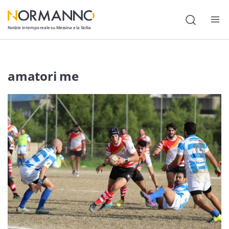
Notizie in tempo reale su Messina e la Sicilia
Attualità
amatori me
Cronaca
Politica
Cultura
Lavoro
Società
Economia
Sport