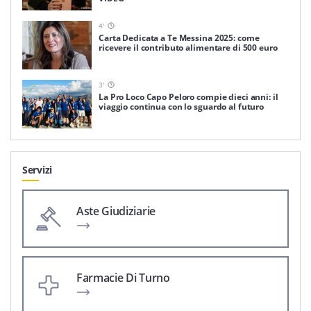
4
'
Carta Dedicata a Te Messina 2025: come
ricevere il contributo alimentare di 500 euro
3
'
La Pro Loco Capo Peloro compie dieci anni: il
viaggio continua con lo sguardo al futuro
Servizi
Aste Giudiziarie
Farmacie Di Turno