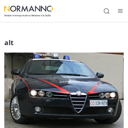
Notizie in tempo reale su Messina e la Sicilia
Attualità
alt
Cronaca
Politica
Cultura
Lavoro
Società
Economia
Sport