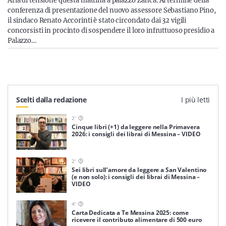
Aria di tensione questa mattina a palazzo Zanca. Al termine della
conferenza di presentazione del nuovo assessore Sebastiano Pino,
il sindaco Renato Accorinti è stato circondato dai 32 vigili
concorsisti in procinto di sospendere il loro infruttuoso presidio a
Palazzo…
Scelti dalla redazione
I più letti
2
'
Cinque libri (+1) da leggere nella Primavera
2026: i consigli dei librai di Messina – VIDEO
2
'
Sei libri sull’amore da leggere a San Valentino
(e non solo): i consigli dei librai di Messina –
VIDEO
4
'
Carta Dedicata a Te Messina 2025: come
ricevere il contributo alimentare di 500 euro