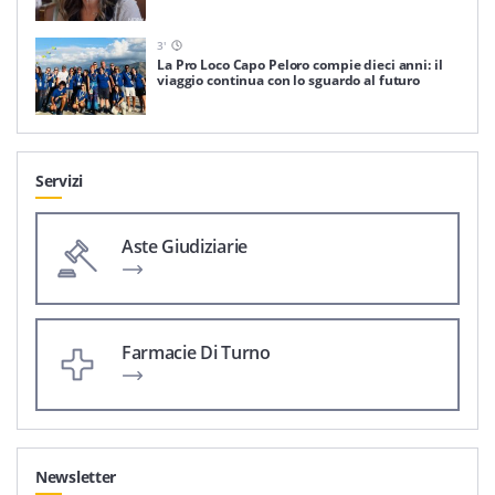
3
'
La Pro Loco Capo Peloro compie dieci anni: il
viaggio continua con lo sguardo al futuro
Servizi
Aste Giudiziarie
Farmacie Di Turno
Newsletter