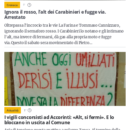
Sicilia
1
'
Cronaca
Ignora il rosso, l’alt dei Carabinieri e fugge via.
Arrestato
Oltrepassa l'incrocio tra le vie La Farina e Tommaso Cannizzaro,
Servizi
ignorando il semaforo rosso. I Carabinieri lo notano e gli intimano
l'alt, ma invece di fermarsi, dà gas alla propria moto e fugge
via. Questo il sabato sera movimentato di Pietro…
Resta sempre aggiornato con le ultime news, iscriviti alla
nostra newsletter
Iscriviti
Attualità
1
'
I vigili concorsisti ad Accorinti: «Alt, si fermi». E lo
bloccano in uscita al Comune