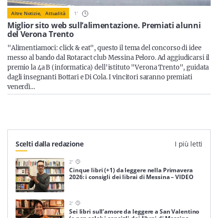
Sicilia
1
'
Altre Notizie,
Attualità
Miglior sito web sull’alimentazione. Premiati alunni
del Verona Trento
"Alimentiamoci: click & eat", questo il tema del concorso di idee
Servizi
messo al bando dal Rotaract club Messina Peloro. Ad aggiudicarsi il
premio la 4a B (informatica) dell'istituto "Verona Trento", guidata
dagli insegnanti Bottari e Di Cola. I vincitori saranno premiati
venerdì…
Resta sempre aggiornato con le ultime news, iscriviti alla
nostra newsletter
Iscriviti
Scelti dalla redazione
I più letti
2
'
Cinque libri (+1) da leggere nella Primavera
2026: i consigli dei librai di Messina – VIDEO
2
'
Sei libri sull’amore da leggere a San Valentino