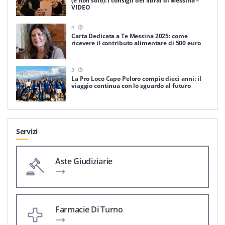
(e non solo): i consigli dei librai di Messina –
VIDEO
4
'
Carta Dedicata a Te Messina 2025: come
ricevere il contributo alimentare di 500 euro
3
'
La Pro Loco Capo Peloro compie dieci anni: il
viaggio continua con lo sguardo al futuro
Servizi
Aste Giudiziarie
Farmacie Di Turno