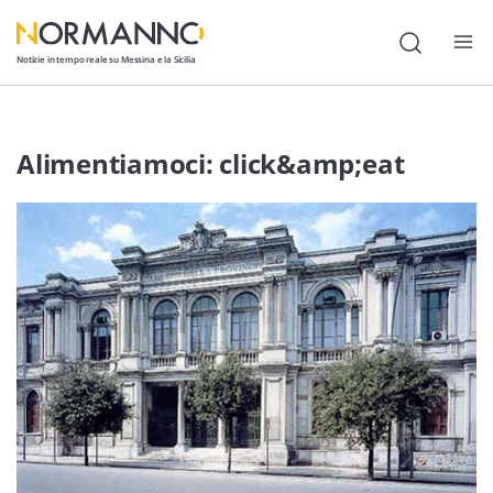
Notizie in tempo reale su Messina e la Sicilia
Attualità
Alimentiamoci: click&amp;eat
Cronaca
Politica
Cultura
Lavoro
Società
Economia
Sport