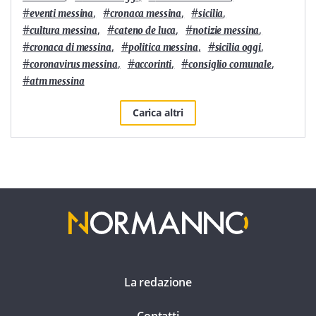
#
,
#
,
#
,
eventi messina
cronaca messina
sicilia
#
,
#
,
#
,
cultura messina
cateno de luca
notizie messina
#
,
#
,
#
,
cronaca di messina
politica messina
sicilia oggi
#
,
#
,
#
,
coronavirus messina
accorinti
consiglio comunale
#
atm messina
Carica altri
La redazione
Contatti