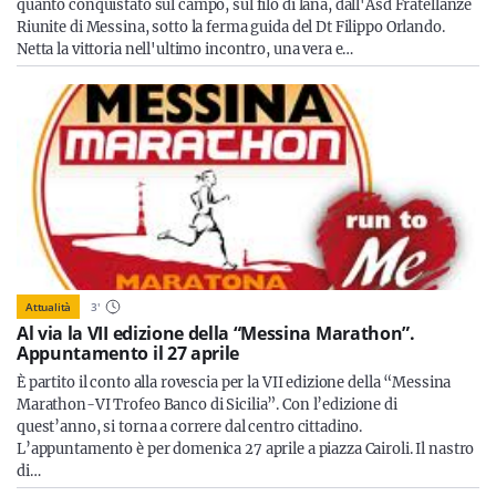
quanto conquistato sul campo, sul filo di lana, dall'Asd Fratellanze
Riunite di Messina, sotto la ferma guida del Dt Filippo Orlando.
Netta la vittoria nell'ultimo incontro, una vera e…
Attualità
3
'
Al via la VII edizione della “Messina Marathon”.
Appuntamento il 27 aprile
È partito il conto alla rovescia per la VII edizione della “Messina
Marathon-VI Trofeo Banco di Sicilia”. Con l’edizione di
quest’anno, si torna a correre dal centro cittadino.
L’appuntamento è per domenica 27 aprile a piazza Cairoli. Il nastro
di…