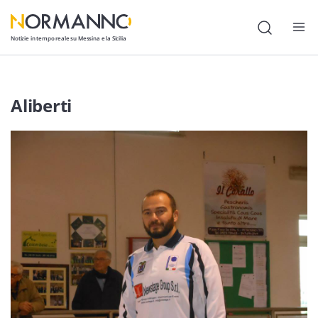
Notizie in tempo reale su Messina e la Sicilia
Attualità
Aliberti
Cronaca
Politica
Cultura
Lavoro
Società
Economia
Sport