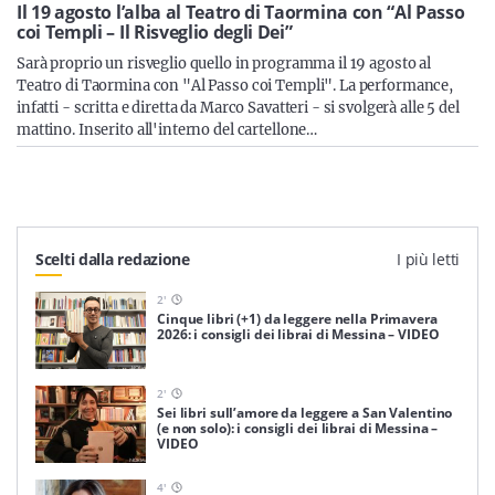
Sicilia
Il 19 agosto l’alba al Teatro di Taormina con “Al Passo
coi Templi – Il Risveglio degli Dei”
Sarà proprio un risveglio quello in programma il 19 agosto al
Teatro di Taormina con "Al Passo coi Templi". La performance,
infatti - scritta e diretta da Marco Savatteri - si svolgerà alle 5 del
Servizi
mattino. Inserito all'interno del cartellone…
Resta sempre aggiornato con le ultime news, iscriviti alla
Scelti dalla redazione
I più letti
nostra newsletter
2
'
Iscriviti
Cinque libri (+1) da leggere nella Primavera
2026: i consigli dei librai di Messina – VIDEO
2
'
Sei libri sull’amore da leggere a San Valentino
(e non solo): i consigli dei librai di Messina –
VIDEO
4
'