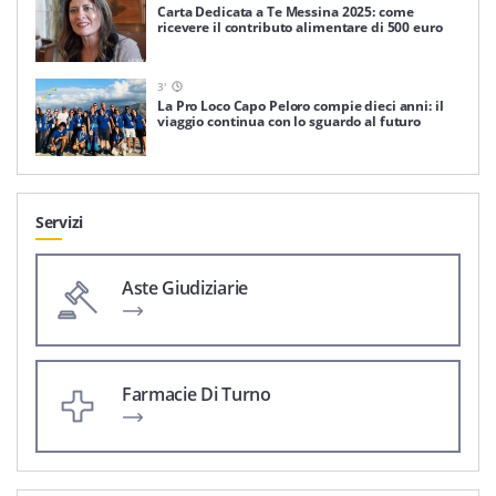
Carta Dedicata a Te Messina 2025: come
ricevere il contributo alimentare di 500 euro
3
'
La Pro Loco Capo Peloro compie dieci anni: il
viaggio continua con lo sguardo al futuro
Servizi
Aste Giudiziarie
Farmacie Di Turno