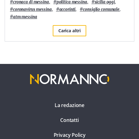
#
,
#
,
#
,
cronaca di messina
politica messina
sicilia oggi
#
,
#
,
#
,
coronavirus messina
accorinti
consiglio comunale
#
atm messina
Carica altri
La redazione
Contatti
Privacy Policy