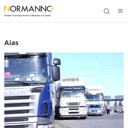
Notizie in tempo reale su Messina e la Sicilia
Attualità
Aias
Cronaca
Politica
Cultura
Lavoro
Società
Economia
Sport