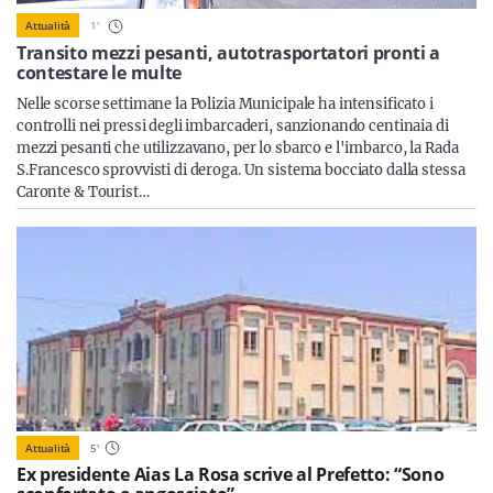
Sicilia
1
'
Attualità
Transito mezzi pesanti, autotrasportatori pronti a
contestare le multe
Nelle scorse settimane la Polizia Municipale ha intensificato i
Servizi
controlli nei pressi degli imbarcaderi, sanzionando centinaia di
mezzi pesanti che utilizzavano, per lo sbarco e l'imbarco, la Rada
S.Francesco sprovvisti di deroga. Un sistema bocciato dalla stessa
Caronte & Tourist…
Resta sempre aggiornato con le ultime news, iscriviti alla
nostra newsletter
Iscriviti
Attualità
5
'
Ex presidente Aias La Rosa scrive al Prefetto: “Sono