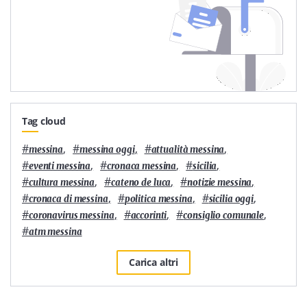
Tag cloud
#
,
#
,
#
,
messina
messina oggi
attualità messina
#
,
#
,
#
,
eventi messina
cronaca messina
sicilia
#
,
#
,
#
,
cultura messina
cateno de luca
notizie messina
#
,
#
,
#
,
cronaca di messina
politica messina
sicilia oggi
#
,
#
,
#
,
coronavirus messina
accorinti
consiglio comunale
#
atm messina
Carica altri