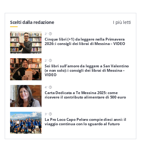
Scelti dalla redazione
I più letti
2
'
Cinque libri (+1) da leggere nella Primavera
2026: i consigli dei librai di Messina – VIDEO
2
'
Sei libri sull’amore da leggere a San Valentino
(e non solo): i consigli dei librai di Messina –
VIDEO
4
'
Carta Dedicata a Te Messina 2025: come
ricevere il contributo alimentare di 500 euro
3
'
La Pro Loco Capo Peloro compie dieci anni: il
viaggio continua con lo sguardo al futuro