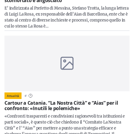
sconfortato e angosciato”
E’ indirizzata al Prefetto di Messina, Stefano Trotta, la lunga lettera
di Luigi La Rosa, ex responsabile dell’Aias di Barcellona, ente che è
stato al centro di diverse inchieste e processi, compreso quello in
cui lo stesso La Rosa è…
Attualità
4
'
Cartour a Catania. “La Nostra Città” e “Aias” per il
confronto: «Inutili le polemiche»
«Confronti trasparenti e condivisioni ragionevoli tra istituzioni e
parti sociali», è questo ciò che chiedono il “Comitato La Nostra
Città” e l’ “Aias” per mettere a punto una strategia efficace e