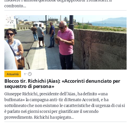
risolvere l’annosa questione degli approdi di Tremestieri. Il
confronto…
Attualità
1
'
Blocco tir. Richichi (Aias): «Accorinti denunciato per
sequestro di persona»
Giuseppe Richichi, presidente dell’Aias, ha definito «una
buffonata» la campagna anti-tir di Renato Accorinti, e ha
sottolineato che non esistono le caratteristiche di urgenza di cui si
è parlato nei giorni scorsi per giustificare il secondo
provvedimento. Richichi ha spiegato…