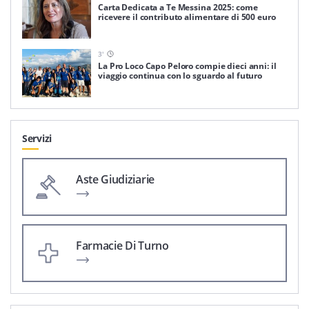
Carta Dedicata a Te Messina 2025: come
ricevere il contributo alimentare di 500 euro
3
'
La Pro Loco Capo Peloro compie dieci anni: il
viaggio continua con lo sguardo al futuro
Servizi
Aste Giudiziarie
Farmacie Di Turno