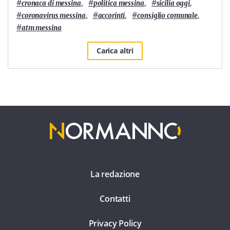
#
,
#
,
#
,
cronaca di messina
politica messina
sicilia oggi
#
,
#
,
#
,
coronavirus messina
accorinti
consiglio comunale
#
atm messina
Carica altri
La redazione
Contatti
Privacy Policy