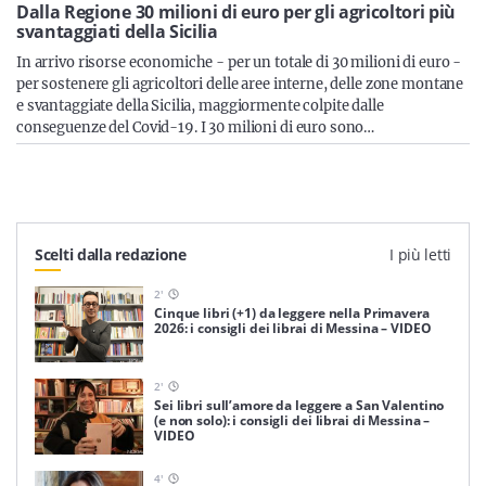
Sicilia
Dalla Regione 30 milioni di euro per gli agricoltori più
svantaggiati della Sicilia
In arrivo risorse economiche - per un totale di 30 milioni di euro -
per sostenere gli agricoltori delle aree interne, delle zone montane
e svantaggiate della Sicilia, maggiormente colpite dalle
Servizi
conseguenze del Covid-19. I 30 milioni di euro sono…
Resta sempre aggiornato con le ultime news, iscriviti alla
Scelti dalla redazione
I più letti
nostra newsletter
2
'
Iscriviti
Cinque libri (+1) da leggere nella Primavera
2026: i consigli dei librai di Messina – VIDEO
2
'
Sei libri sull’amore da leggere a San Valentino
(e non solo): i consigli dei librai di Messina –
VIDEO
4
'