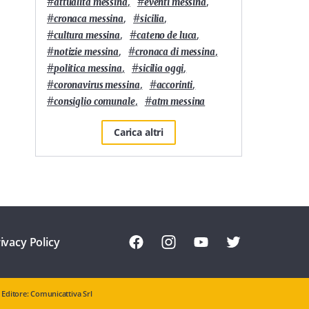
#
,
#
,
attualità messina
eventi messina
#
,
#
,
cronaca messina
sicilia
#
,
#
,
cultura messina
cateno de luca
#
,
#
,
notizie messina
cronaca di messina
#
,
#
,
politica messina
sicilia oggi
#
,
#
,
coronavirus messina
accorinti
#
,
#
consiglio comunale
atm messina
Carica altri
ivacy Policy
Editore: Comunicattiva Srl