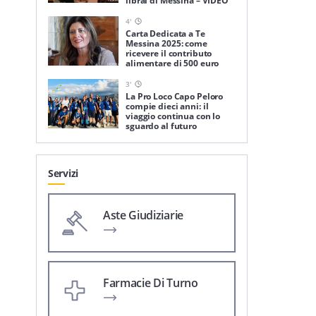
librai di Messina – VIDEO
4
'
Carta Dedicata a Te
Messina 2025: come
ricevere il contributo
alimentare di 500 euro
3
'
La Pro Loco Capo Peloro
compie dieci anni: il
viaggio continua con lo
sguardo al futuro
Servizi
Aste Giudiziarie
Farmacie Di Turno