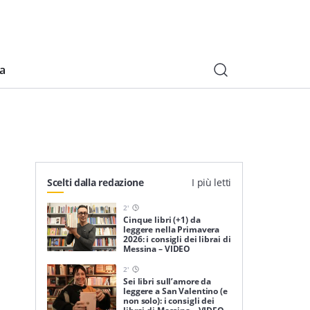
ia
Scelti dalla redazione
I più letti
2
'
Cinque libri (+1) da
leggere nella Primavera
2026: i consigli dei librai di
Messina – VIDEO
2
'
Sei libri sull’amore da
leggere a San Valentino (e
non solo): i consigli dei