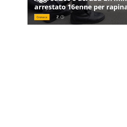
arrestato 16enne per rapin
2
'
Cronaca