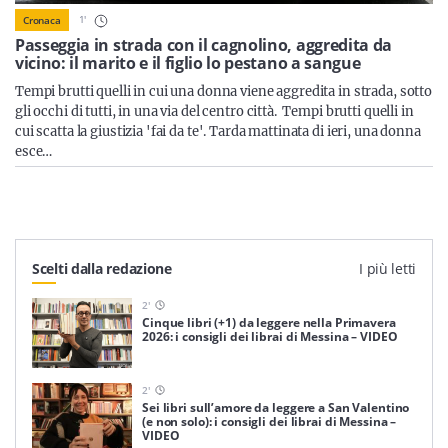
Sicilia
1
'
Cronaca
Passeggia in strada con il cagnolino, aggredita da
vicino: il marito e il figlio lo pestano a sangue
Tempi brutti quelli in cui una donna viene aggredita in strada, sotto
Servizi
gli occhi di tutti, in una via del centro città. Tempi brutti quelli in
cui scatta la giustizia 'fai da te'. Tarda mattinata di ieri, una donna
esce…
Resta sempre aggiornato con le ultime news, iscriviti alla
nostra newsletter
Scelti dalla redazione
I più letti
Iscriviti
2
'
Cinque libri (+1) da leggere nella Primavera
2026: i consigli dei librai di Messina – VIDEO
2
'
Sei libri sull’amore da leggere a San Valentino
(e non solo): i consigli dei librai di Messina –
VIDEO