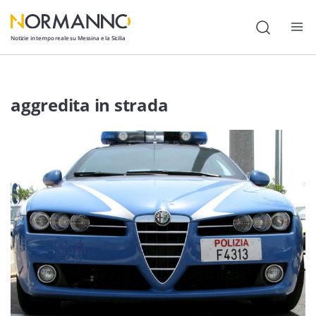
Notizie in tempo reale su Messina e la Sicilia
Attualità
aggredita in strada
Cronaca
Politica
Cultura
Lavoro
Società
Economia
Sport