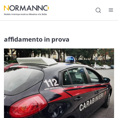
Notizie in tempo reale su Messina e la Sicilia
Attualità
affidamento in prova
Cronaca
Politica
Cultura
Lavoro
Società
Economia
Sport