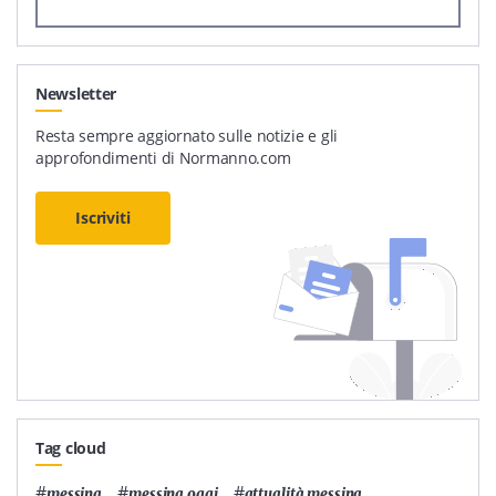
Newsletter
Resta sempre aggiornato sulle notizie e gli
approfondimenti di Normanno.com
Iscriviti
Tag cloud
#
,
#
,
#
,
messina
messina oggi
attualità messina