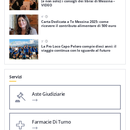
(e non solo): i consigli dei librai di Messina –
VIDEO
4
'
Carta Dedicata a Te Messina 2025: come
ricevere il contributo alimentare di 500 euro
3
'
La Pro Loco Capo Peloro compie dieci anni: il
viaggio continua con lo sguardo al futuro
Servizi
Aste Giudiziarie
Farmacie Di Turno