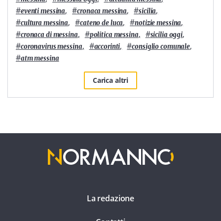
#
,
#
,
#
,
eventi messina
cronaca messina
sicilia
#
,
#
,
#
,
cultura messina
cateno de luca
notizie messina
#
,
#
,
#
,
cronaca di messina
politica messina
sicilia oggi
#
,
#
,
#
,
coronavirus messina
accorinti
consiglio comunale
#
atm messina
Carica altri
La redazione