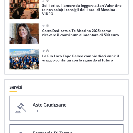
2
'
Sei libri sull’amore da leggere a San Valentino
(e non solo): i consigli dei librai di Messina –
VIDEO
4
'
Carta Dedicata a Te Messina 2025: come
ricevere il contributo alimentare di 500 euro
3
'
La Pro Loco Capo Peloro compie dieci anni: il
viaggio continua con lo sguardo al futuro
Servizi
Aste Giudiziarie