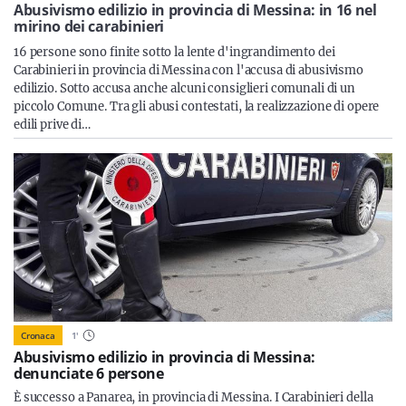
Sicilia
Abusivismo edilizio in provincia di Messina: in 16 nel
mirino dei carabinieri
16 persone sono finite sotto la lente d'ingrandimento dei
Carabinieri in provincia di Messina con l'accusa di abusivismo
edilizio. Sotto accusa anche alcuni consiglieri comunali di un
Servizi
piccolo Comune. Tra gli abusi contestati, la realizzazione di opere
edili prive di…
Resta sempre aggiornato con le ultime news, iscriviti alla
nostra newsletter
Iscriviti
Cronaca
1
'
Abusivismo edilizio in provincia di Messina:
denunciate 6 persone
È successo a Panarea, in provincia di Messina. I Carabinieri della