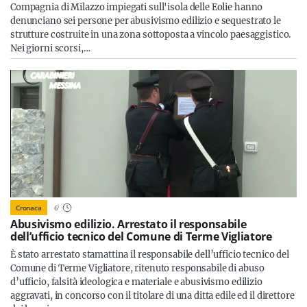
Compagnia di Milazzo impiegati sull'isola delle Eolie hanno
denunciano sei persone per abusivismo edilizio e sequestrato le
strutture costruite in una zona sottoposta a vincolo paesaggistico.
Nei giorni scorsi,…
Cronaca
6
'
Abusivismo edilizio. Arrestato il responsabile
dell’ufficio tecnico del Comune di Terme Vigliatore
È stato arrestato stamattina il responsabile dell’ufficio tecnico del
Comune di Terme Vigliatore, ritenuto responsabile di abuso
d’ufficio, falsità ideologica e materiale e abusivismo edilizio
aggravati, in concorso con il titolare di una ditta edile ed il direttore