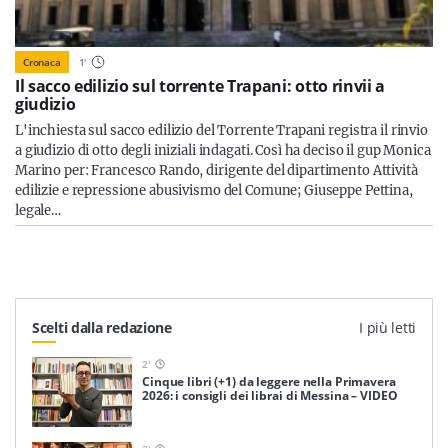
Cronaca
1
'
Il sacco edilizio sul torrente Trapani: otto rinvii a
giudizio
L'inchiesta sul sacco edilizio del Torrente Trapani registra il rinvio
a giudizio di otto degli iniziali indagati. Così ha deciso il gup Monica
Marino per: Francesco Rando, dirigente del dipartimento Attività
edilizie e repressione abusivismo del Comune; Giuseppe Pettina,
legale…
Scelti dalla redazione
I più letti
2
'
Cinque libri (+1) da leggere nella Primavera
2026: i consigli dei librai di Messina – VIDEO