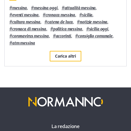
#
,
#
,
#
,
messina
messina oggi
attualità messina
#
,
#
,
#
,
eventi messina
cronaca messina
sicilia
#
,
#
,
#
,
cultura messina
cateno de luca
notizie messina
#
,
#
,
#
,
cronaca di messina
politica messina
sicilia oggi
#
,
#
,
#
,
coronavirus messina
accorinti
consiglio comunale
#
atm messina
Carica altri
La redazione