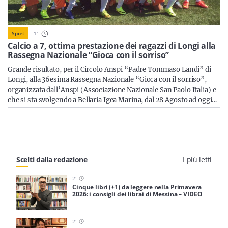
Sicilia
1
'
Sport
Calcio a 7, ottima prestazione dei ragazzi di Longi alla
Rassegna Nazionale “Gioca con il sorriso”
Servizi
Grande risultato, per il Circolo Anspi “Padre Tommaso Landi” di
Longi, alla 36esima Rassegna Nazionale “Gioca con il sorriso”,
organizzata dall’Anspi (Associazione Nazionale San Paolo Italia) e
che si sta svolgendo a Bellaria Igea Marina, dal 28 Agosto ad oggi…
Resta sempre aggiornato con le ultime news, iscriviti alla
nostra newsletter
Iscriviti
Scelti dalla redazione
I più letti
2
'
Cinque libri (+1) da leggere nella Primavera
2026: i consigli dei librai di Messina – VIDEO
2
'