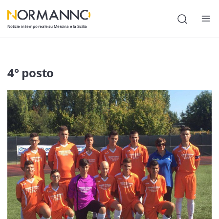
Notizie in tempo reale su Messina e la Sicilia
Attualità
4° posto
Cronaca
Politica
Cultura
Lavoro
Società
Economia
Sport