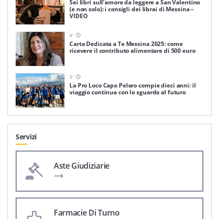
Sei libri sull’amore da leggere a San Valentino
(e non solo): i consigli dei librai di Messina –
VIDEO
4
'
Carta Dedicata a Te Messina 2025: come
ricevere il contributo alimentare di 500 euro
3
'
La Pro Loco Capo Peloro compie dieci anni: il
viaggio continua con lo sguardo al futuro
Servizi
Aste Giudiziarie
Farmacie Di Turno