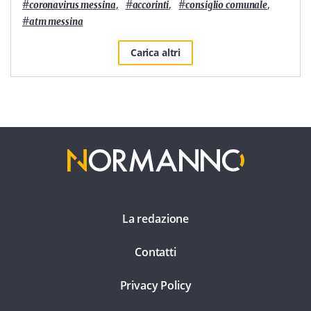
#
,
#
,
#
,
coronavirus messina
accorinti
consiglio comunale
#
atm messina
Carica altri
La redazione
Contatti
Privacy Policy