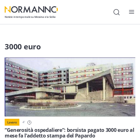
Notizie in tempo reale su Messina e la Sicilia
Attualità
3000 euro
Cronaca
Politica
Cultura
Lavoro
Società
Economia
4
'
Lavoro
Sport
“Generosità ospedaliere”: borsista pagato 3000 euro al
mese fa l’addetto stampa del Papardo