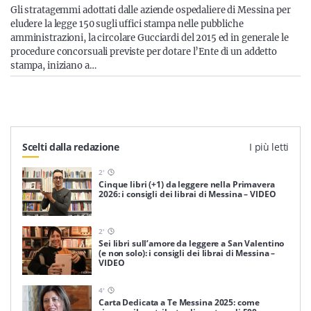
Sicilia
Gli stratagemmi adottati dalle aziende ospedaliere di Messina per
eludere la legge 150 sugli uffici stampa nelle pubbliche
amministrazioni, la circolare Gucciardi del 2015 ed in generale le
procedure concorsuali previste per dotare l’Ente di un addetto
stampa, iniziano a…
Servizi
Scelti dalla redazione
I più letti
Resta sempre aggiornato con le ultime news, iscriviti alla
nostra newsletter
2
'
Cinque libri (+1) da leggere nella Primavera
Iscriviti
2026: i consigli dei librai di Messina – VIDEO
2
'
Sei libri sull’amore da leggere a San Valentino
(e non solo): i consigli dei librai di Messina –
VIDEO
4
'
Carta Dedicata a Te Messina 2025: come