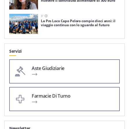
ricevere il contributo alimentare di 500 euro
3
'
La Pro Loco Capo Peloro compie dieci anni: il
viaggio continua con lo sguardo al futuro
Servizi
Aste Giudiziarie
Farmacie Di Turno
Newsletter