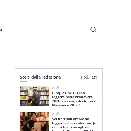
ia
Scelti dalla redazione
I più letti
2
'
Cinque libri (+1) da
leggere nella Primavera
2026: i consigli dei librai di
Messina – VIDEO
2
'
Sei libri sull’amore da
leggere a San Valentino (e
non solo): i consigli dei