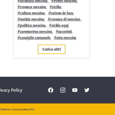
#
,
#
,
attualità messina
eventi messina
#
,
#
,
cronaca messina
sicilia
#
,
#
,
cultura messina
cateno de luca
#
,
#
,
notizie messina
cronaca di messina
#
,
#
,
politica messina
sicilia oggi
#
,
#
,
coronavirus messina
accorinti
#
,
#
consiglio comunale
atm messina
Carica altri
ivacy Policy
Editore: Comunicattiva Srl