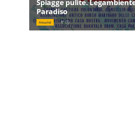
Spiagge pulite. Legambient
Paradiso
1
'
Attualità