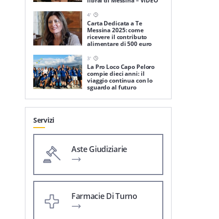
librai di Messina – VIDEO
4
'
Carta Dedicata a Te
Messina 2025: come
ricevere il contributo
alimentare di 500 euro
3
'
La Pro Loco Capo Peloro
compie dieci anni: il
viaggio continua con lo
sguardo al futuro
Servizi
Aste Giudiziarie
Farmacie Di Turno