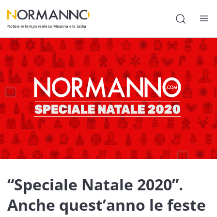
Notizie in tempo reale su Messina e la Sicilia
Attualità
Cronaca
Politica
Cultura
Lavoro
Società
Economia
“Speciale Natale 2020”.
Sport
Anche quest’anno le feste