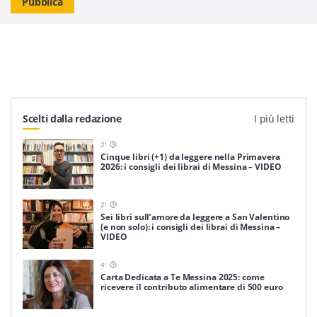
Scelti dalla redazione
I più letti
2
'
Cinque libri (+1) da leggere nella Primavera
2026: i consigli dei librai di Messina – VIDEO
2
'
Sei libri sull’amore da leggere a San Valentino
(e non solo): i consigli dei librai di Messina –
VIDEO
4
'
Carta Dedicata a Te Messina 2025: come
ricevere il contributo alimentare di 500 euro