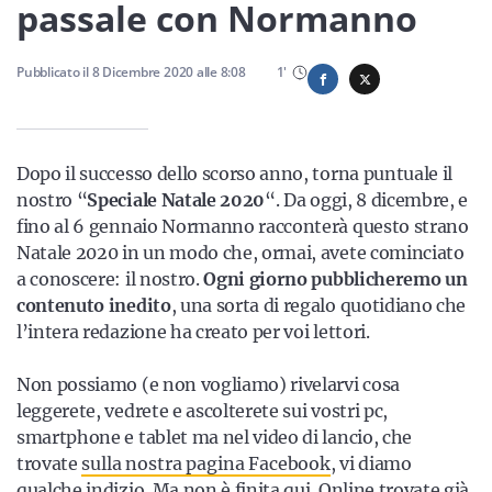
Sicilia
passale con Normanno
Pubblicato il
8 Dicembre 2020
alle
8:08
1
'
Servizi
Dopo il successo dello scorso anno, torna puntuale il
nostro “
Speciale Natale 2020
“. Da oggi, 8 dicembre, e
fino al 6 gennaio Normanno racconterà questo strano
Resta sempre aggiornato con le ultime news, iscriviti alla
Natale 2020 in un modo che, ormai, avete cominciato
nostra newsletter
a conoscere: il nostro.
Ogni giorno pubblicheremo un
contenuto inedito
, una sorta di regalo quotidiano che
Iscriviti
l’intera redazione ha creato per voi lettori.
Non possiamo (e non vogliamo) rivelarvi cosa
leggerete, vedrete e ascolterete sui vostri pc,
smartphone e tablet ma nel video di lancio, che
trovate
sulla nostra pagina Facebook
, vi diamo
qualche indizio. Ma non è finita qui. Online trovate già