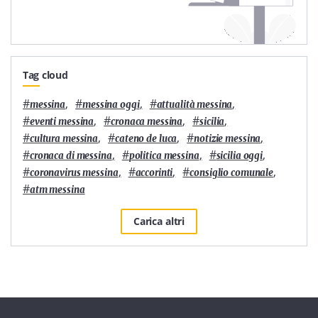
Tag cloud
#
,
#
,
#
,
messina
messina oggi
attualità messina
#
,
#
,
#
,
eventi messina
cronaca messina
sicilia
#
,
#
,
#
,
cultura messina
cateno de luca
notizie messina
#
,
#
,
#
,
cronaca di messina
politica messina
sicilia oggi
#
,
#
,
#
,
coronavirus messina
accorinti
consiglio comunale
#
atm messina
Carica altri