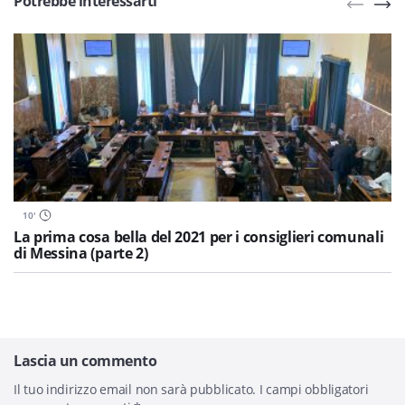
Potrebbe interessarti
10
'
La prima cosa bella del 2021 per i consiglieri comunali
di Messina (parte 2)
Lascia un commento
Il tuo indirizzo email non sarà pubblicato.
I campi obbligatori