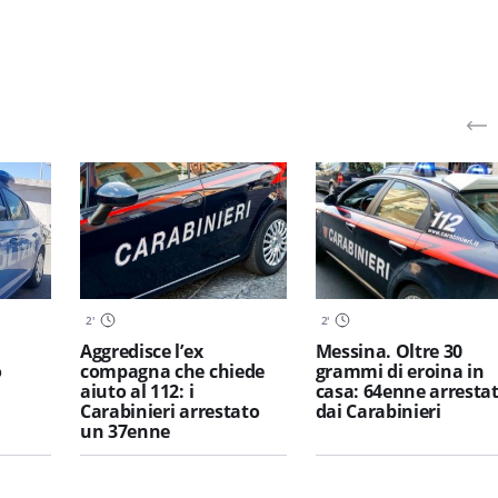
2
'
2
'
Aggredisce l’ex
Messina. Oltre 30
o
compagna che chiede
grammi di eroina in
aiuto al 112: i
casa: 64enne arresta
Carabinieri arrestato
dai Carabinieri
un 37enne