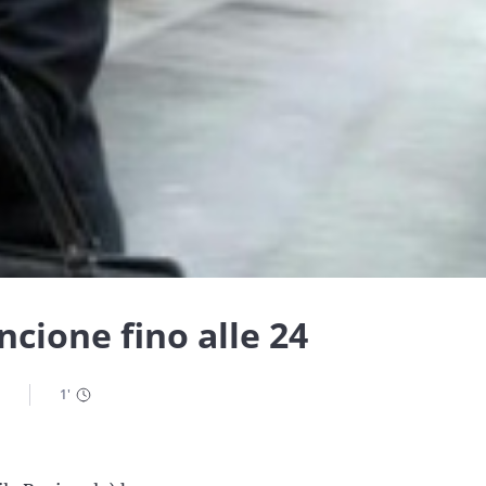
cione fino alle 24
1
'