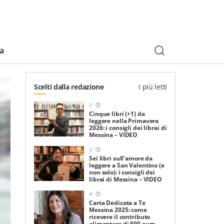
ia
Scelti dalla redazione
I più letti
2
'
Cinque libri (+1) da
leggere nella Primavera
2026: i consigli dei librai di
Messina – VIDEO
2
'
Sei libri sull’amore da
leggere a San Valentino (e
non solo): i consigli dei
librai di Messina – VIDEO
4
'
Carta Dedicata a Te
Messina 2025: come
ricevere il contributo
alimentare di 500 euro