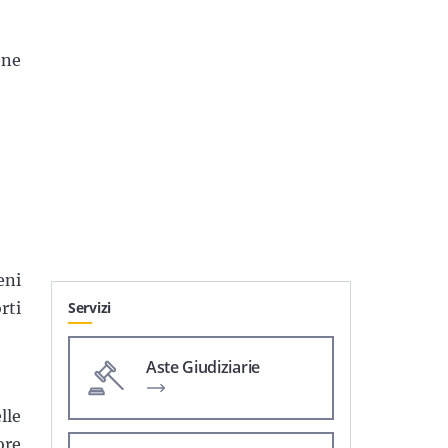
one
eni
rti
Servizi
Aste Giudiziarie
lle
ore