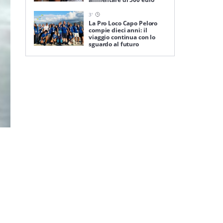
3
'
La Pro Loco Capo Peloro
compie dieci anni: il
viaggio continua con lo
sguardo al futuro