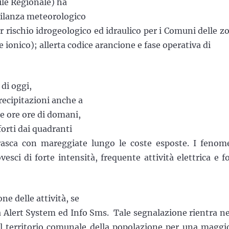
ile Regionale) ha
igilanza meteorologico
er rischio idrogeologico ed idraulico per i Comuni delle z
te ionico); allerta codice arancione e fase operativa di
di oggi,
recipitazioni anche a
me ore ore di domani,
forti dai quadranti
urrasca con mareggiate lungo le coste esposte. I fenom
ci di forte intensità, frequente attività elettrica e fo
e delle attività, se
 Alert System ed Info Sms. Tale segnalazione rientra ne
el territorio comunale della popolazione per una maggi