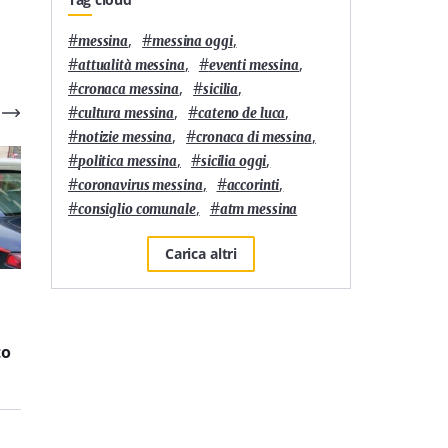
#
,
#
,
messina
messina oggi
#
,
#
,
attualità messina
eventi messina
#
,
#
,
cronaca messina
sicilia
#
,
#
,
cultura messina
cateno de luca
#
,
#
,
notizie messina
cronaca di messina
#
,
#
,
politica messina
sicilia oggi
#
,
#
,
coronavirus messina
accorinti
#
,
#
consiglio comunale
atm messina
Carica altri
1
'
3
'
Furto di energia
Estorsione e minacce ad
elettrica: 12 persone
un anziano: due minori
to
denunciate a Messina
in comunità