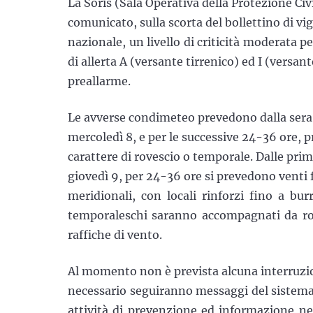
La Soris (Sala Operativa della Protezione Civ
comunicato, sulla scorta del bollettino di v
nazionale, un livello di criticità moderata p
di allerta A (versante tirrenico) ed I (versan
preallarme.
Le avverse condimeteo prevedono dalla sera 
mercoledì 8, e per le successive 24-36 ore, p
carattere di rovescio o temporale. Dalle pri
giovedì 9, per 24-36 ore si prevedono venti 
meridionali, con locali rinforzi fino a b
temporaleschi saranno accompagnati da roves
raffiche di vento.
Al momento non è prevista alcuna interruzion
necessario seguiranno messaggi del sistema
attività di prevenzione ed informazione n