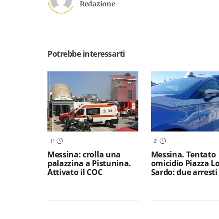
Redazione
Potrebbe interessarti
1
'
2
'
Messina: crolla una
Messina. Tentato
palazzina a Pistunina.
omicidio Piazza L
Attivato il COC
Sardo: due arresti